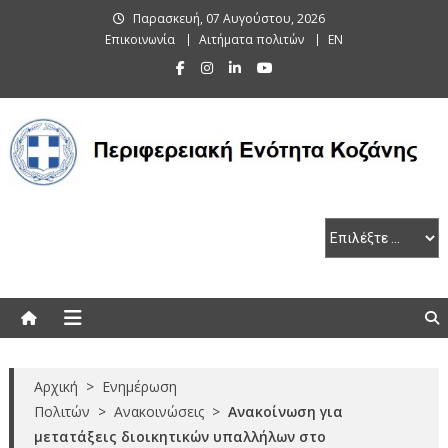
Skip
Παρασκευή, 07 Αυγούστου, 2026
to
Επικοινωνία
Αιτήματα πολιτών
EN
content
Περιφερειακή Ενότητα Κοζάνης
Αρχική
>
Ενημέρωση
Πολιτών
>
Ανακοινώσεις
>
Ανακοίνωση για
μετατάξεις διοικητικών υπαλλήλων στο