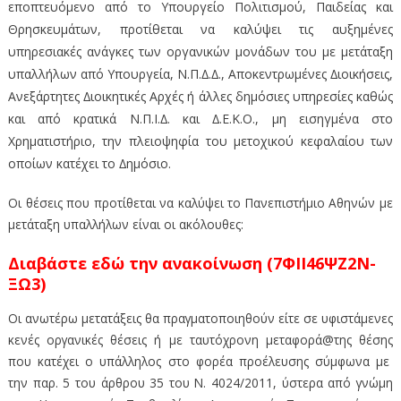
εποπτευόμενο από το Υπουργείο Πολιτισμού, Παιδείας και
Θρησκευμάτων, προτίθεται να καλύψει τις αυξημένες
υπηρεσιακές ανάγκες των οργανικών μονάδων του με μετάταξη
υπαλλήλων από Υπουργεία, Ν.Π.∆.∆., Αποκεντρωμένες ∆ιοικήσεις,
Ανεξάρτητες ∆ιοικητικές Αρχές ή άλλες δημόσιες υπηρεσίες καθώς
και από κρατικά Ν.Π.Ι.∆. και ∆.Ε.Κ.Ο., μη εισηγμένα στο
Χρηματιστήριο, την πλειοψηφία του μετοχικού κεφαλαίου των
οποίων κατέχει το ∆ημόσιο.
Οι θέσεις που προτίθεται να καλύψει το Πανεπιστήμιο Αθηνών με
μετάταξη υπαλλήλων είναι οι ακόλουθες:
Διαβάστε εδώ την ανακοίνωση (7ΦΙΙ46ΨΖ2Ν-
ΞΩ3)
Οι ανωτέρω μετατάξεις θα πραγματοποιηθούν είτε σε υφιστάμενες
κενές οργανικές θέσεις ή με ταυτόχρονη μεταφορά@της θέσης
που κατέχει ο υπάλληλος στο φορέα προέλευσης σύμφωνα με
την παρ. 5 του άρθρου 35 του Ν. 4024/2011, ύστερα από γνώμη