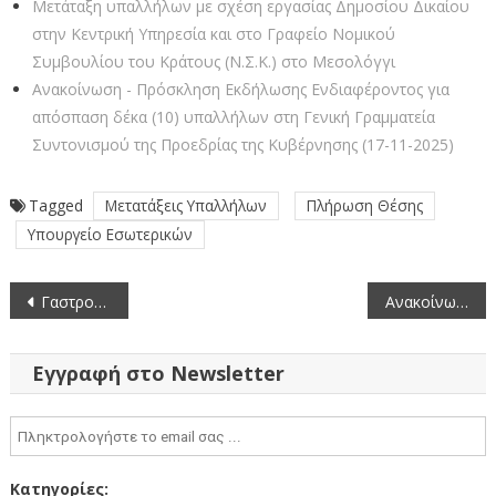
Μετάταξη υπαλλήλων με σχέση εργασίας Δημοσίου Δικαίου
στην Κεντρική Υπηρεσία και στο Γραφείο Νομικού
Συμβουλίου του Κράτους (Ν.Σ.Κ.) στο Μεσολόγγι
Ανακοίνωση - Πρόσκληση Εκδήλωσης Ενδιαφέροντος για
απόσπαση δέκα (10) υπαλλήλων στη Γενική Γραμματεία
Συντονισμού της Προεδρίας της Κυβέρνησης (17-11-2025)
Tagged
Μετατάξεις Υπαλλήλων
Πλήρωση Θέσης
Υπουργείο Εσωτερικών
Πλοήγηση
Γαστρονομικές Περιπλανήσεις και ο Πολιτισμός των Γεύσεων
Ανακοίνωση – Πρόσκληση για μετάταξη υπαλλήλων στην Κεντρική Υπηρεσία του ΟΕΕ
άρθρων
Εγγραφή στο Newsletter
Κατηγορίες: