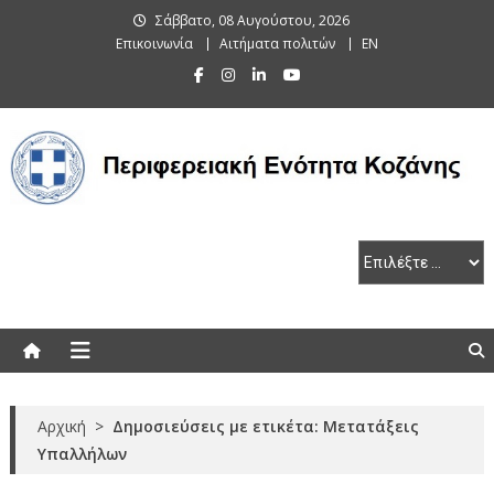
Skip
Σάββατο, 08 Αυγούστου, 2026
to
Επικοινωνία
Αιτήματα πολιτών
EN
content
Περιφερειακή Ενότητα Κοζάνης
Αρχική
>
Δημοσιεύσεις με ετικέτα: Μετατάξεις
Υπαλλήλων