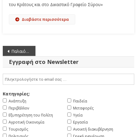
του Κράτους και στο Δικαστικό Γραφείο Σύρου»
Διαβάστε περισσότερα
Πλοήγηση
Παλαιότερα άρθρα
άρθρων
Εγγραφή στο Newsletter
Κατηγορίες:
Ανάπτυξη
Παιδεία
Περιβάλλον
Μεταφορές
Εξυπηρέτηση του Πολίτη
Υγεία
Αγροτική Οικονομία
Εργασία
Τουρισμός
Ανοικτή διακυβέρνηση
Πολιτισμός
Γενική ενημέρωση