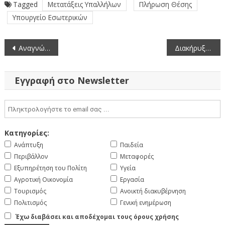
Tagged
Μετατάξεις Υπαλλήλων
Πλήρωση Θέσης
Υπουργείο Εσωτερικών
Πλοήγηση
Αναγνώριση της e-apostille (Ορθή Επανάληψη)
Διακήρυξη Δημόσιας Σύμβασης για την ανάδειξη αναδόχου υπηρεσιών καθαριότητας των χώρων στέγασης των υπηρεσιών της Περιφερειακής Ενότητας Κοζάνης
άρθρων
Εγγραφή στο Newsletter
Κατηγορίες:
Ανάπτυξη
Παιδεία
Περιβάλλον
Μεταφορές
Εξυπηρέτηση του Πολίτη
Υγεία
Αγροτική Οικονομία
Εργασία
Τουρισμός
Ανοικτή διακυβέρνηση
Πολιτισμός
Γενική ενημέρωση
Έχω διαβάσει και αποδέχομαι τους όρους χρήσης