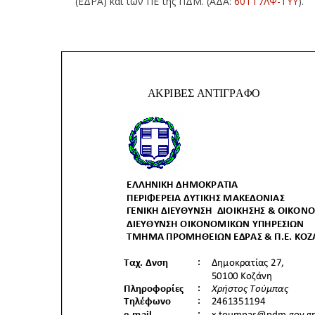
(ΕΔΡΑ) και των ΠΕ της ΠΔΜ. (ΑΔΑ:
60ΤΤ7ΛΨ-ΤΥΥ
).