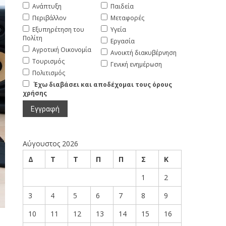
Ανάπτυξη
Παιδεία
Περιβάλλον
Μεταφορές
Εξυπηρέτηση του
Υγεία
Πολίτη
Εργασία
Αγροτική Οικονομία
Ανοικτή διακυβέρνηση
Τουρισμός
Γενική ενημέρωση
Πολιτισμός
Έχω διαβάσει και αποδέχομαι τους όρους
χρήσης
Αύγουστος 2026
Δ
Τ
Τ
Π
Π
Σ
Κ
1
2
3
4
5
6
7
8
9
10
11
12
13
14
15
16