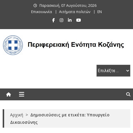
Skip
Παρασκευή, 07 Αυγούστου, 2026
to
Επικοινωνία
Αιτήματα πολιτών
EN
content
Περιφερειακή Ενότητα Κοζάνης
Αρχική
>
Δημοσιεύσεις με ετικέτα: Υπουργείο
Δικαιοσύνης