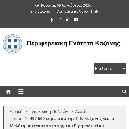
Skip
Κυριακή, 09 Αυγούστου, 2026
to
Επικοινωνία
Αιτήματα πολιτών
EN
content
Περιφερειακή Ενότητα Κοζάνης
Αρχική
>
Ενημέρωση Πολιτών
>
Δελτία
Τύπου
>
497.600 ευρώ από την Π.Ε. Κοζάνης για τη
Μελέτη μετεγκατάστασης του Ειρηνοδικείου