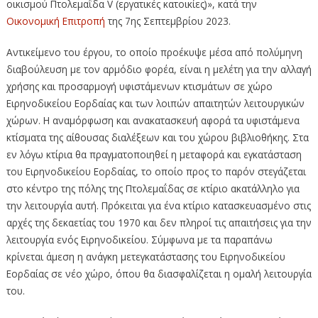
οικισμού Πτολεμαΐδα V (εργατικές κατοικίες)», κατά την
Οικονομική Επιτροπή
της 7ης Σεπτεμβρίου 2023.
Αντικείμενο του έργου, το οποίο προέκυψε μέσα από πολύμηνη
διαβούλευση με τον αρμόδιο φορέα, είναι η μελέτη για την αλλαγή
χρήσης και προσαρμογή υφιστάμενων κτισμάτων σε χώρο
Ειρηνοδικείου Εορδαίας και των λοιπών απαιτητών λειτουργικών
χώρων. Η αναμόρφωση και ανακατασκευή αφορά τα υφιστάμενα
κτίσματα της αίθουσας διαλέξεων και του χώρου βιβλιοθήκης. Στα
εν λόγω κτίρια θα πραγματοποιηθεί η μεταφορά και εγκατάσταση
του Ειρηνοδικείου Εορδαίας, το οποίο προς το παρόν στεγάζεται
στο κέντρο της πόλης της Πτολεμαΐδας σε κτίριο ακατάλληλο για
την λειτουργία αυτή. Πρόκειται για ένα κτίριο κατασκευασμένο στις
αρχές της δεκαετίας του 1970 και δεν πληροί τις απαιτήσεις για την
λειτουργία ενός Ειρηνοδικείου. Σύμφωνα με τα παραπάνω
κρίνεται άμεση η ανάγκη μετεγκατάστασης του Ειρηνοδικείου
Εορδαίας σε νέο χώρο, όπου θα διασφαλίζεται η ομαλή λειτουργία
του.