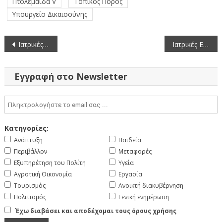
Πτολεμαΐδα V
Τοπικός Πόρος
Υπουργείο Δικαιοσύνης
Πλοήγηση
Ιατρικές Ειδικότητες Περιφερειακής Ενότητας Κοζάνης – Τελευταία ενημέρωση 25-9-2023
Ιατρικές Ειδικότητες Περιφερειακής Ενότητας Κοζάνης – Τελευταία ενημέρωση 26-9-2023
άρθρων
Εγγραφή στο Newsletter
Κατηγορίες:
Ανάπτυξη
Παιδεία
Περιβάλλον
Μεταφορές
Εξυπηρέτηση του Πολίτη
Υγεία
Αγροτική Οικονομία
Εργασία
Τουρισμός
Ανοικτή διακυβέρνηση
Πολιτισμός
Γενική ενημέρωση
Έχω διαβάσει και αποδέχομαι τους όρους χρήσης