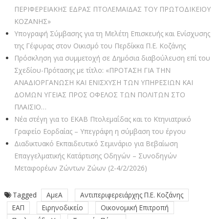
ΠΕΡΙΦΕΡΕΙΑΚΗΣ ΕΔΡΑΣ ΠΤΟΛΕΜΑΪΔΑΣ ΤΟΥ ΠΡΩΤΟΔΙΚΕΙΟΥ
ΚΟΖΑΝΗΣ»
Υπογραφή Σύμβασης για τη Μελέτη Επισκευής και Ενίσχυσης
της Γέφυρας στον Οικισμό του Περδίκκα Π.Ε. Κοζάνης
Πρόσκληση για συμμετοχή σε Δημόσια διαβούλευση επί του
Σχεδίου-Πρότασης με τίτλο: «ΠΡΟΤΑΣΗ ΓΙΑ ΤΗΝ
ΑΝΑΔΙΟΡΓΑΝΩΣΗ ΚΑΙ ΕΝΙΣΧΥΣΗ ΤΩΝ ΥΠΗΡΕΣΙΩΝ ΚΑΙ
ΔΟΜΩΝ ΥΓΕΙΑΣ ΠΡΟΣ ΟΦΕΛΟΣ ΤΩΝ ΠΟΛΙΤΩΝ ΣΤΟ
ΠΛΑΙΣΙΟ…
Νέα στέγη για το ΕΚΑΒ Πτολεμαΐδας και το Κτηνιατρικό
Γραφείο Εορδαίας – Υπεγράφη η σύμβαση του έργου
Διαδικτυακό Εκπαιδευτικό Σεμινάριο για Βεβαίωση
Επαγγελματικής Κατάρτισης Οδηγών – Συνοδηγών
Μεταφορέων Ζώντων Ζώων (2-4/2/2026)
Tagged
ΑμεΑ
Αντιπεριφερειάρχης Π.Ε. Κοζάνης
ΕΑΠ
Ειρηνοδικείο
Οικονομική Επιτροπή