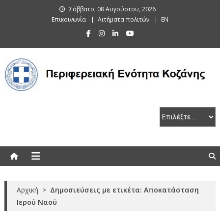
Skip
Σάββατο, 08 Αυγούστου, 2026
to
Επικοινωνία
Αιτήματα πολιτών
EN
content
Περιφερειακή Ενότητα Κοζάνης
Αρχική
>
Δημοσιεύσεις με ετικέτα: Αποκατάσταση
Ιερού Ναού