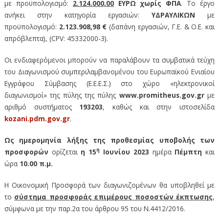
με προϋπολογισμό:
2.124.000,00
ΕΥΡΩ χωρίς ΦΠΑ
. Το έργο
ανήκει στην κατηγορία εργασιών:
ΥΔΡΑΥΛΙΚΩΝ
με
προϋπολογισμό:
2.123.908,98
€
(δαπάνη εργασιών, Γ.Ε. & Ο.Ε. και
απρόβλεπτα), (CPV: 45332000-3).
Οι ενδιαφερόμενοι μπορούν να παραλάβουν τα συμβατικά τεύχη
του Διαγωνισμού συμπεριλαμβανομένου του Ευρωπαϊκού Ενιαίου
Εγγράφου Σύμβασης (Ε.Ε.Ε.Σ.) στο χώρο «ηλεκτρονικοί
διαγωνισμοί» της πύλης της πύλης
www.promitheus.gov.gr
με
αριθμό συστήματος
193203
, καθώς και στην ιστοσελίδα
kozani.pdm.gov.gr
.
Ως ημερομηνία λήξης της προθεσμίας υποβολής των
η
προσφορών
ορίζεται
η 15
Ιουνίου 2023
ημέρα
Πέμπτη
και
ώρα
10.00 π.μ.
Η Οικονομική Προσφορά των διαγωνιζομένων θα υποβληθεί με
το
σύστημα προσφοράς επιμέρους ποσοστών έκπτωσης
,
σύμφωνα με την παρ.2α του άρθρου 95 του Ν.4412/2016.