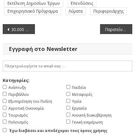
Εκτέλεση Δημοσίων Έργων
Επενδύσεις
Επιχειρησιακό Πρόγραμμα
Λύματα
Περιφερειάρχης
Πλοήγηση
30.000 ευρώ από την ΠΕ Κοζάνης για την προμήθεια προκατασκευασμένης αίθουσας για χρήση στο καλλιτεχνικό σχολείο Νέου Κλείτους Κοζάνης
Παρατείνεται έως 30/06/2023 η περίοδος υποβολής αιτήσεων για τα σχέδια βελτίωσης
άρθρων
Εγγραφή στο Newsletter
Κατηγορίες:
Ανάπτυξη
Παιδεία
Περιβάλλον
Μεταφορές
Εξυπηρέτηση του Πολίτη
Υγεία
Αγροτική Οικονομία
Εργασία
Τουρισμός
Ανοικτή διακυβέρνηση
Πολιτισμός
Γενική ενημέρωση
Έχω διαβάσει και αποδέχομαι τους όρους χρήσης