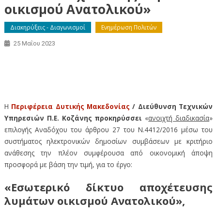
οικισμού Ανατολικού»
Διακηρύξεις - Διαγωνισμοί
Ενημέρωση Πολιτών
25 Μαΐου 2023
Ηλεκτρονική δημοπρασία του έργου (Α/Α 193203):
«Εσωτερικό δίκτυο αποχέτευσης λυμάτων οικισμού
Ανατολικού»
Η
Περιφέρεια Δυτικής Μακεδονίας
/ Διεύθυνση Τεχνικών
Υπηρεσιών Π.Ε. Κοζάνης προκηρύσσει
«
ανοιχτή διαδικασία
»
επιλογής Αναδόχου του άρθρου 27 του Ν.4412/2016 μέσω του
συστήματος ηλεκτρονικών δημοσίων συμβάσεων με κριτήριο
ανάθεσης την πλέον συμφέρουσα από οικονομική άποψη
προσφορά με βάση την τιμή, για το έργο:
«Εσωτερικό δίκτυο αποχέτευσης
λυμάτων οικισμού Ανατολικού»,