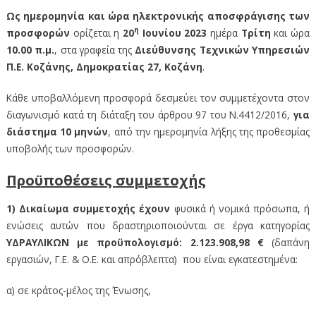
Ως ημερομηνία και ώρα ηλεκτρονικής αποσφράγισης των
η
προσφορών
ορίζεται η
20
Ιουνίου 2023
ημέρα
Τρίτη
και ώρα
10.00 π.μ.
, στα γραφεία της
Διεύθυνσης Τεχνικών Υπηρεσιών
Π.Ε. Κοζάνης, Δημοκρατίας 27, Κοζάνη
.
Κάθε υποβαλλόμενη προσφορά δεσμεύει τον συμμετέχοντα στον
διαγωνισμό κατά τη διάταξη του άρθρου 97 του Ν.4412/2016,
για
διάστημα 10 μηνών
, από την ημερομηνία λήξης της προθεσμίας
υποβολής των προσφορών.
Προϋποθέσεις συμμετοχής
1) Δικαίωμα συμμετοχής έχουν
φυσικά ή νομικά πρόσωπα, ή
ενώσεις αυτών που δραστηριοποιούνται σε έργα κατηγορίας
ΥΔΡΑΥΛΙΚΩΝ με προϋπολογισμό: 2.123.908,98 €
(δαπάνη
εργασιών, Γ.Ε. & Ο.Ε. και απρόβλεπτα) που είναι εγκατεστημένα:
α) σε κράτος-μέλος της Ένωσης,