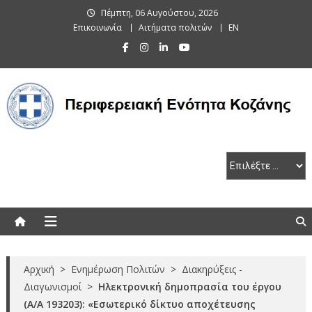
Skip
Πέμπτη, 06 Αυγούστου, 2026
to
Επικοινωνία
Αιτήματα πολιτών
EN
content
Περιφερειακή Ενότητα Κοζάνης
Αρχική
>
Ενημέρωση Πολιτών
>
Διακηρύξεις -
Διαγωνισμοί
>
Ηλεκτρονική δημοπρασία του έργου
(Α/Α 193203): «Εσωτερικό δίκτυο αποχέτευσης