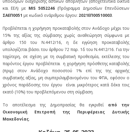
υποδομών διαχείρισης αστικών αποβλήτων (αποχετευτικά δίκτυα
και ΕΕΛ) με
MIS 5052246
(Πρόγραμμα Δημοσίων Επενδύσεων
ΣΑΕΠ0051
με κωδικό ενάριθμου έργου:
2021ΕΠ00510003
.
Προβλέπεται η χορήγηση προκαταβολής στον Ανάδοχο μέχρι του
15% της αξίας της σύμβασης χωρίς αναθεώρηση σύμφωνα με
άρθρο 150 του Ν.4412/16, η δε εγγύηση προκαταβολής
υπολογίζεται βάσει του άρθρου 72 παρ. 1δ του Ν.4412/16. Για την
ταχύτερη, σε σχέση με τη συμβατική προθεσμία, εκτέλεσης του
παρόντος έργου προβλέπεται η χορήγηση πρόσθετης καταβολής
(πριμ) στον Ανάδοχο ποσοστού 1% επί της της αρχικής
συμβατικής αξίας, μη συμπεριλαμβανομένου του ΦΠΑ, εφόσον ο
χρόνος παράδοσης του έργου είναι μικρότερος κατά δέκα τοις
εκατό (10%) του προβλεπόμενου στη σύμβαση.
Το αποτέλεσμα της Δημοπρασίας θα εγκριθεί
από την
Οικονομική Επιτροπή της Περιφέρειας Δυτικής
Μακεδονίας
.