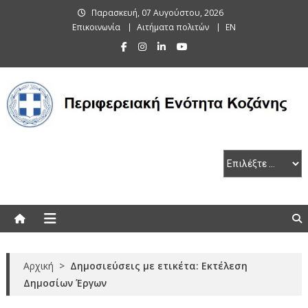
Skip
Παρασκευή, 07 Αυγούστου, 2026
to
Επικοινωνία
Αιτήματα πολιτών
EN
content
Περιφερειακή Ενότητα Κοζάνης
Αρχική
>
Δημοσιεύσεις με ετικέτα: Εκτέλεση
Δημοσίων Έργων