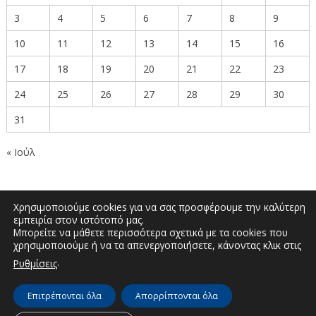
3
4
5
6
7
8
9
10
11
12
13
14
15
16
17
18
19
20
21
22
23
24
25
26
27
28
29
30
31
« Ιούλ
Χρησιμοποιούμε cookies για να σας προσφέρουμε την καλύτερη
εμπειρία στον ιστότοπό μας.
Μπορείτε να μάθετε περισσότερα σχετικά με τα cookies που
Δημοκρατίας 27, Κοζάνη 50100 | Τηλέφωνο:
χρησιμοποιούμε ή να τα απενεργοποιήσετε, κάνοντας κλικ στις
2461351590 | Email: info.kozani@pdm.gov.gr
.
Ρυθμίσεις
Επιτρέπονται όλα
Απορρίπτονται όλα
© Διεύθυνση Διαφάνειας & Ηλεκτρονικής Διακυβέρνησης | Περιφερειακή