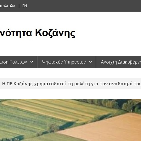
 πολιτών
EN
ωση Πολιτών
Ψηφιακές Υπηρεσίες
Ανοιχτή Διακυβέρν
Η ΠΕ Κοζάνης χρηματοδοτεί τη μελέτη για τον αναδασμό το