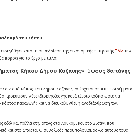
αναδασμό του Κήπου
α εισηγήθηκε κατά τη συνεδρίαση της οικονομικής επιτροπής
ΠΔΜ
την
 πόρος) για το έργο με τίτλο:
ήματος Κήπου Δήμου Κοζάνης», ύψους δαπάνης
ον οικισμό Κήπος του Δήμου Κοζάνης, ανέρχεται σε 4,037 στρέμματ
θα προκύψουν νέες ιδιοκτησίες γης κατά τέτοιο τρόπο ώστε να
το κόστος παραγωγής και να διευκολυνθεί η αναδιάρθρωση των
 εδώ και πολλά έτη, όπως στο Λουκόμι και στο Σισάνι που
ρειά και στο Σπάρτο. Ο συνολικός προϋπολογισμός για αυτούς τους