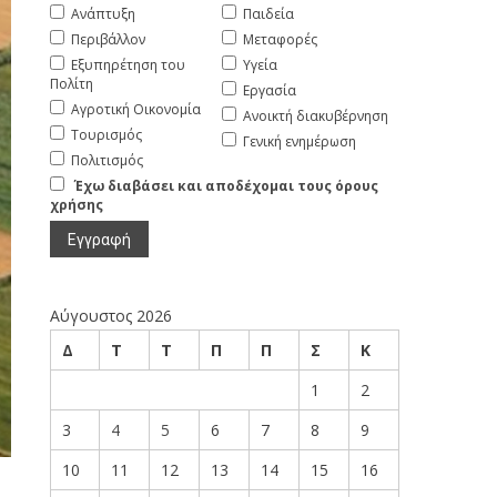
Ανάπτυξη
Παιδεία
Περιβάλλον
Μεταφορές
Εξυπηρέτηση του
Υγεία
Πολίτη
Εργασία
Αγροτική Οικονομία
Ανοικτή διακυβέρνηση
Τουρισμός
Γενική ενημέρωση
Πολιτισμός
Έχω διαβάσει και αποδέχομαι τους όρους
χρήσης
Αύγουστος 2026
Δ
Τ
Τ
Π
Π
Σ
Κ
1
2
3
4
5
6
7
8
9
10
11
12
13
14
15
16