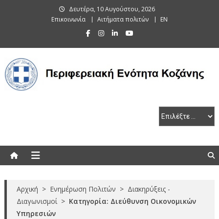
Skip
Δευτέρα, 10 Αυγούστου, 2026
to
Επικοινωνία
Αιτήματα πολιτών
EN
content
Περιφερειακή Ενότητα Κοζάνης
Αρχική
>
Ενημέρωση Πολιτών
>
Διακηρύξεις -
Διαγωνισμοί
>
Κατηγορία: Διεύθυνση Οικονομικών
Υπηρεσιών