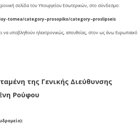
τρονική σελίδα του Υπουργείου Εσωτερικών, στο σύνδεσμο:
oy-tomea/category–prosopiko/category–proslipseis
πει να υποβληθούν ηλεκτρονικώς, απευθείας, στον ως άνω Ευρωπαϊκό
ταμένη της Γενικής Διεύθυνσης
ένη Ρούφου
χυδρομείο):