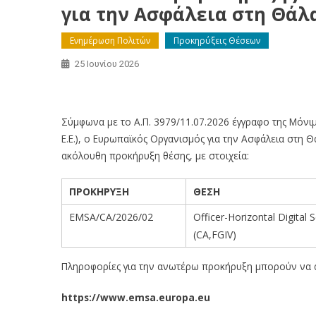
για την Ασφάλεια στη Θάλα
Ενημέρωση Πολιτών
Προκηρύξεις Θέσεων
25 Ιουνίου 2026
Ανακοίνωση προκήρυξης θέσης στον Ευρωπαϊκό Ο
Σύμφωνα με το Α.Π. 3979/11.07.2026 έγγραφο της Μόνι
Ε.Ε.), ο Ευρωπαϊκός Οργανισμός για την Ασφάλεια στη 
ακόλουθη προκήρυξη θέσης, με στοιχεία:
ΠΡΟΚΗΡΥΞΗ
ΘΕΣΗ
EMSA/CA/2026/02
Officer-Horizontal Digital 
(CΑ,FGIV)
Πληροφορίες για την ανωτέρω προκήρυξη μπορούν να
https://www.emsa.europa.eu