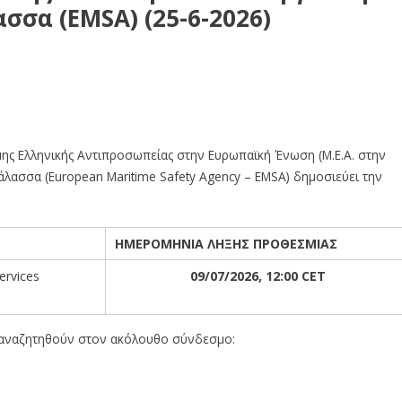
σσα (EMSA) (25-6-2026)
ργανισμό για την Ασφάλεια στη Θάλασσα (EMSA) (25-6-2026
μης Ελληνικής Αντιπροσωπείας στην Ευρωπαϊκή Ένωση (Μ.Ε.Α. στην
Θάλασσα (European Maritime Safety Agency – EMSA) δημοσιεύει την
ΗΜΕΡΟΜΗΝΙΑ ΛΗΞΗΣ ΠΡΟΘΕΣΜΙΑΣ
Services
09/07/2026, 12:00 CET
 αναζητηθούν στον ακόλουθο σύνδεσμο: