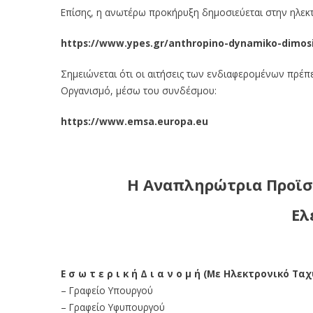
Επίσης, η ανωτέρω προκήρυξη δημοσιεύεται στην ηλεκ
https://www.ypes.gr/anthropino-dynamiko-dimosi
Σημειώνεται ότι οι αιτήσεις των ενδιαφερομένων πρέ
Οργανισμό, μέσω του συνδέσμου:
https://www.emsa.europa.eu
Η Αναπληρώτρια Προϊσ
Ελ
Ε σ ω τ ε ρ ι κ ή Δ ι α ν ο μ ή (Με Ηλεκτρονικό Τα
– Γραφείο Υπουργού
– Γραφείο Υφυπουργού