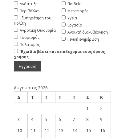
Ανάπτυξη
Παιδεία
Περιβάλλον
Μεταφορές
Εξυπηρέτηση του
Υγεία
Πολίτη
Εργασία
Αγροτική Οικονομία
Ανοικτή διακυβέρνηση
Τουρισμός
Γενική ενημέρωση
Πολιτισμός
Έχω διαβάσει και αποδέχομαι τους όρους
χρήσης
Αύγουστος 2026
Δ
Τ
Τ
Π
Π
Σ
Κ
1
2
3
4
5
6
7
8
9
10
11
12
13
14
15
16