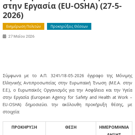
στην Εργασία (EU-OSHA) (27-5-
2026)
Ενημέρωση Πολιτών
Προκηρύξεις Θέσεων
27 Μαΐου 2026
Ανακοίνωση προκήρυξης θέσης στον Ευρωπαϊκό
Οργανισμό για την Ασφάλεια και την Υγεία στην Εργασία
(EU-OSHA) (27-5-2026)
Σύμφωνα με το Α.Π. 3241/18-05-2026 έγγραφο της Μόνιμης
Ελληνικής Αντιπροσωπείας στην Ευρωπαϊκή Ένωση (Μ.Ε.Α. στην
Ε.Ε.), ο Ευρωπαϊκός Οργανισμός για την Ασφάλεια και την Υγεία
στην Εργασία (European Agency for Safety and Health at Work –
EU-OSHA) δημοσιεύει την ακόλουθη προκήρυξη θέσης, με
στοιχεία:
ΠΡΟΚΗΡΥΞΗ
ΘΕΣΗ
ΗΜΕΡΟΜΗΝΙΑ
ΛΗΞΗΣ