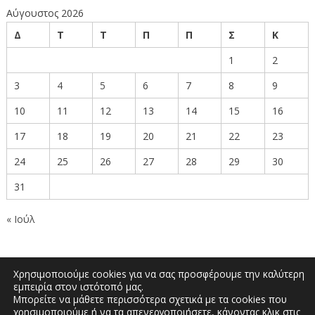
Αύγουστος 2026
Δ
Τ
Τ
Π
Π
Σ
Κ
1
2
3
4
5
6
7
8
9
10
11
12
13
14
15
16
17
18
19
20
21
22
23
24
25
26
27
28
29
30
31
« Ιούλ
Χρησιμοποιούμε cookies για να σας προσφέρουμε την καλύτερη
εμπειρία στον ιστότοπό μας.
Μπορείτε να μάθετε περισσότερα σχετικά με τα cookies που
Δημοκρατίας 27, Κοζάνη 50100 | Τηλέφωνο:
χρησιμοποιούμε ή να τα απενεργοποιήσετε, κάνοντας κλικ στις