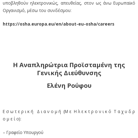
υποβληθούν ηλεκτρονικώς, απευθείας, στον ως άνω Ευρωπαϊκό
Οργανισμό, μέσω του συνδέσμου:
https://osha.europa.eu/en/about-eu-osha/careers
Η Αναπληρώτρια Προϊσταμένη της
Γενικής Διεύθυνσης
Ελένη Ρούφου
Ε σ ω τ ε ρ ι κ ή Δ ι α ν ο μ ή (Μ ε Η λ ε κ τ ρ ο ν ι κ ό Τ α χ υ δ ρ
ο μ ε ί ο):
– Γραφείο Υπουργού