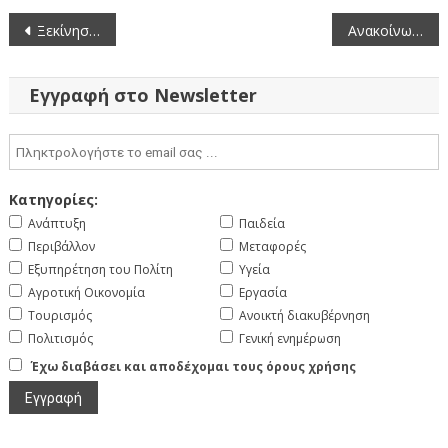
Πλοήγηση
Ξεκίνησε η διανομή αθλητικού εξοπλισμού στις σχολικές μονάδες της Π.Ε. Κοζάνης
Ανακοίνωση προκήρυξης θέσης Εθνικού Εμπειρογνώμονα στην Ευρωπαϊκή Υπηρεσία Ασφάλειας Ναυσιπλοΐας (EMSA) (27-5-2026)
άρθρων
Εγγραφή στο Newsletter
Κατηγορίες:
Ανάπτυξη
Παιδεία
Περιβάλλον
Μεταφορές
Εξυπηρέτηση του Πολίτη
Υγεία
Αγροτική Οικονομία
Εργασία
Τουρισμός
Ανοικτή διακυβέρνηση
Πολιτισμός
Γενική ενημέρωση
Έχω διαβάσει και αποδέχομαι τους όρους χρήσης