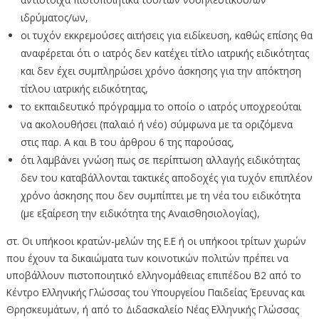
ιδρύματος/ων,
οι τυχόν εκκρεμούσες αιτήσεις για ειδίκευση, καθώς επίσης θα
αναφέρεται ότι ο ιατρός δεν κατέχει τίτλο ιατρικής ειδικότητας
και δεν έχει συμπληρώσει χρόνο άσκησης για την απόκτηση
τίτλου ιατρικής ειδικότητας,
το εκπαιδευτικό πρόγραμμα το οποίο ο ιατρός υποχρεούται
να ακολουθήσει (παλαιό ή νέο) σύμφωνα με τα οριζόμενα
στις παρ. Α και Β του άρθρου 6 της παρούσας,
ότι λαμβάνει γνώση πως σε περίπτωση αλλαγής ειδικότητας
δεν του καταβάλλονται τακτικές αποδοχές για τυχόν επιπλέον
χρόνο άσκησης που δεν συμπίπτει με τη νέα του ειδικότητα
(με εξαίρεση την ειδικότητα της Αναισθησιολογίας),
στ. Οι υπήκοοι κρατών-μελών της Ε.Ε ή οι υπήκοοι τρίτων χωρών
που έχουν τα δικαιώματα των κοινοτικών πολιτών πρέπει να
υποβάλλουν πιστοποιητικό ελληνομάθειας επιπέδου Β2 από το
Κέντρο Ελληνικής Γλώσσας του Υπουργείου Παιδείας Έρευνας και
Θρησκευμάτων, ή από το Διδασκαλείο Νέας Ελληνικής Γλώσσας