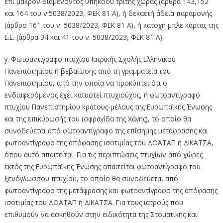
επί μακρόν διαμένοντος υπηκόου τρίτης χώρας (άρθρα 143,152
και 164 του ν.5038/2023, ΦΕΚ 81 Α), ή δεκαετή άδεια παραμονής
(άρθρο 161 του ν. 5038/2023, ΦΕΚ 81 Α), ή κατοχή μπλε κάρτας της
Ε.Ε. (άρθρα 34 και 41 του ν. 5038/2023, ΦΕΚ 81 Α),
γ. Φωτοαντίγραφο πτυχίου Ιατρικής Σχολής Ελληνικού
Πανεπιστημίου ή βεβαίωσης από τη γραμματεία του
Πανεπιστημίου, από την οποία να προκύπτει ότι ο
ενδιαφερόμενος έχει καταστεί πτυχιούχος, ή φωτοαντίγραφο
πτυχίου Πανεπιστημίου κράτους-μέλους της Ευρωπαϊκής Ένωσης
και της επικύρωσής του (σφραγίδα της Χάγης), το οποίο θα
συνοδεύεται από φωτοαντίγραφο της επίσημης μετάφρασης και
φωτοαντίγραφο της απόφασης ισοτιμίας του ΔΟΑΤΑΠ ή ΔΙΚΑΤΣΑ,
όπου αυτό απαιτείται. Για τις περιπτώσεις πτυχίων από χώρες
εκτός της Ευρωπαϊκής Ένωσης απαιτείται φωτοαντίγραφο του
ξενόγλωσσου πτυχίου, το οποίο θα συνοδεύεται από
φωτοαντίγραφο της μετάφρασης και φωτοαντίγραφο της απόφασης
ισοτιμίας του ΔΟΑΤΑΠ ή ΔΙΚΑΤΣΑ. Για τους ιατρούς που
επιθυμούν να ασκηθούν στην ειδικότητα της Στοματικής και