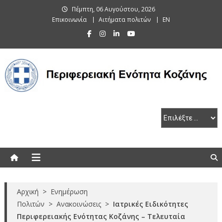
Skip
Πέμπτη, 06 Αυγούστου, 2026
to
Επικοινωνία
Αιτήματα πολιτών
EN
content
Περιφερειακή Ενότητα Κοζάνης
Αρχική
>
Ενημέρωση
Πολιτών
>
Ανακοινώσεις
>
Ιατρικές Ειδικότητες
Περιφερειακής Ενότητας Κοζάνης – Τελευταία