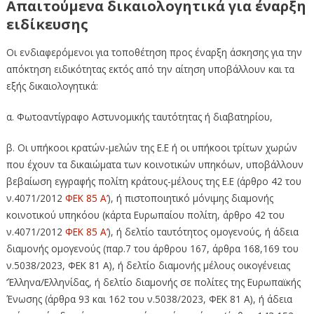
Απαιτούμενα δικαιολογητικά για έναρξη
ειδίκευσης
Οι ενδιαφερόμενοι για τοποθέτηση προς έναρξη άσκησης για την
απόκτηση ειδικότητας εκτός από την αίτηση υποβάλλουν και τα
εξής δικαιολογητικά:
α. Φωτοαντίγραφο Αστυνομικής ταυτότητας ή διαβατηρίου,
β. Οι υπήκοοι κρατών-μελών της Ε.Ε ή οι υπήκοοι τρίτων χωρών
που έχουν τα δικαιώματα των κοινοτικών υπηκόων, υποβάλλουν
βεβαίωση εγγραφής πολίτη κράτους-μέλους της Ε.Ε (άρθρο 42 του
ν.4071/2012
ΦΕΚ 85 Α’
), ή πιστοποιητικό μόνιμης διαμονής
κοινοτικού υπηκόου (κάρτα Ευρωπαίου πολίτη, άρθρο 42 του
ν.4071/2012
ΦΕΚ 85 Α’
), ή δελτίο ταυτότητος ομογενούς, ή άδεια
διαμονής ομογενούς (παρ.7 του άρθρου 167, άρθρα 168,169 του
ν.5038/2023, ΦΕΚ 81 Α), ή δελτίο διαμονής μέλους οικογένειας
‘Έλληνα/Ελληνίδας, ή δελτίο διαμονής σε πολίτες της Ευρωπαϊκής
Ένωσης (άρθρα 93 και 162 του ν.5038/2023, ΦΕΚ 81 Α), ή άδεια