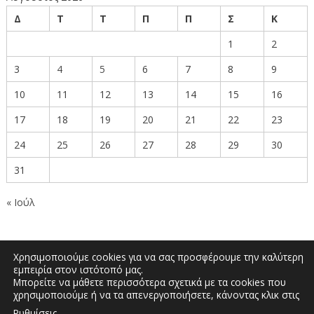
Δ
Τ
Τ
Π
Π
Σ
Κ
1
2
3
4
5
6
7
8
9
10
11
12
13
14
15
16
17
18
19
20
21
22
23
24
25
26
27
28
29
30
31
« Ιούλ
Χρησιμοποιούμε cookies για να σας προσφέρουμε την καλύτερη
εμπειρία στον ιστότοπό μας.
Μπορείτε να μάθετε περισσότερα σχετικά με τα cookies που
Δημοκρατίας 27, Κοζάνη 50100 | Τηλέφωνο:
χρησιμοποιούμε ή να τα απενεργοποιήσετε, κάνοντας κλικ στις
2461351590 | Email: info.kozani@pdm.gov.gr
.
Ρυθμίσεις