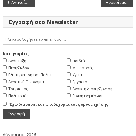
Πλοήγηση
Ανακοίνωση προκήρυξης θέσης στον Ευρωπαϊκό Οργανισμό για την Ασφάλεια στη Θάλασσα (EMSA) (25-6-2026)
Ανακοίνωση πλήρωσης θέσεων των Προϊσταμένων της ΓΔΓΧΚ και της ΓΔ ΨΗΦΥΣ (26-6-2026)
άρθρων
Εγγραφή στο Newsletter
Κατηγορίες:
Ανάπτυξη
Παιδεία
Περιβάλλον
Μεταφορές
Εξυπηρέτηση του Πολίτη
Υγεία
Αγροτική Οικονομία
Εργασία
Τουρισμός
Ανοικτή διακυβέρνηση
Πολιτισμός
Γενική ενημέρωση
Έχω διαβάσει και αποδέχομαι τους όρους χρήσης
Αύγουστος 2026