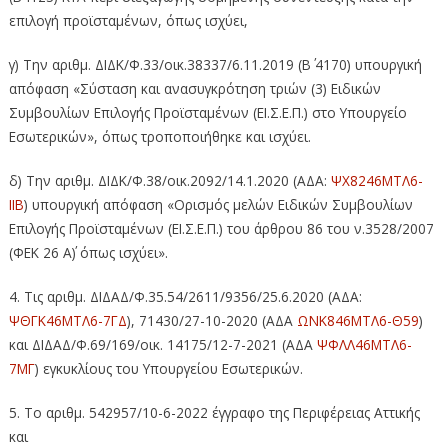
επιλογή προϊσταμένων, όπως ισχύει,
γ) Την αριθμ. ΔΙΔΚ/Φ.33/οικ.38337/6.11.2019 (Β΄ 4170) υπουργική
απόφαση «Σύσταση και ανασυγκρότηση τριών (3) Ειδικών
Συμβουλίων Επιλογής Προϊσταμένων (ΕΙ.Σ.Ε.Π.) στο Υπουργείο
Εσωτερικών», όπως τροποποιήθηκε και ισχύει.
δ) Την αριθμ. ΔΙΔΚ/Φ.38/οικ.2092/14.1.2020 (ΑΔΑ:
ΨΧ8246ΜΤΛ6-
ΙΙΒ
) υπουργική απόφαση «Ορισμός μελών Ειδικών Συμβουλίων
Επιλογής Προϊσταμένων (ΕΙ.Σ.Ε.Π.) του άρθρου 86 του ν.3528/2007
(ΦΕΚ 26 Α΄) όπως ισχύει».
4. Τις αριθμ. ΔΙΔΑΔ/Φ.35.54/2611/9356/25.6.2020 (ΑΔΑ:
ΨΘΓΚ46ΜΤΛ6-7ΓΔ
), 71430/27-10-2020 (ΑΔΑ
ΩΝΚ846ΜΤΛ6-Θ59
)
και ΔΙΔΑΔ/Φ.69/169/οικ. 14175/12-7-2021 (ΑΔΑ
ΨΦΛΛ46ΜΤΛ6-
7ΜΓ
) εγκυκλίους του Υπουργείου Εσωτερικών.
5. Το αριθμ. 542957/10-6-2022 έγγραφο της Περιφέρειας Αττικής
και