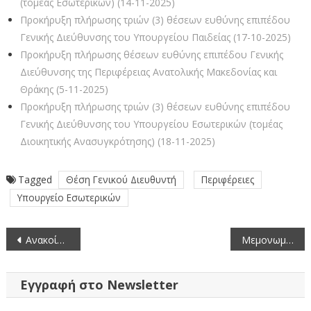
(τομέας Εσωτερικών) (14-11-2025)
Προκήρυξη πλήρωσης τριών (3) θέσεων ευθύνης επιπέδου
Γενικής Διεύθυνσης του Υπουργείου Παιδείας (17-10-2025)
Προκήρυξη πλήρωσης θέσεων ευθύνης επιπέδου Γενικής
Διεύθυνσης της Περιφέρειας Ανατολικής Μακεδονίας και
Θράκης (5-11-2025)
Προκήρυξη πλήρωσης τριών (3) θέσεων ευθύνης επιπέδου
Γενικής Διεύθυνσης του Υπουργείου Εσωτερικών (τομέας
Διοικητικής Ανασυγκρότησης) (18-11-2025)
Tagged
Θέση Γενικού Διευθυντή
Περιφέρειες
Υπουργείο Εσωτερικών
Πλοήγηση
Ανακοίνωση Πρόσκλησης Εκδήλωσης Ενδιαφέροντος για απόσπαση δυο (2) υπαλλήλων με σχέση εργασίας Ι.Δ.Α.Χ. στη Μονάδα Διοικητικής και Οικονομικής Οργάνωσης της Εθνικής Επιτροπής για τα Δικαιώματα του Ανθρώπου-ΕΕΔΑ
Μεμονωμένες διαδρομές ΠΕ Κοζάνης σχολικής χρονιάς 2022-2023
άρθρων
Εγγραφή στο Newsletter