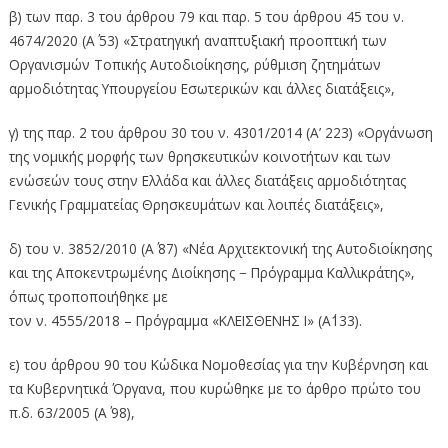
β) των παρ. 3 του άρθρου 79 και παρ. 5 του άρθρου 45 του ν.
4674/2020 (Α΄ 53) «Στρατηγική αναπτυξιακή προοπτική των
Οργανισμών Τοπικής Αυτοδιοίκησης, ρύθμιση ζητημάτων
αρμοδιότητας Υπουργείου Εσωτερικών και άλλες διατάξεις»,
γ) της παρ. 2 του άρθρου 30 του ν. 4301/2014 (Α’ 223) «Οργάνωση
της νομικής μορφής των θρησκευτικών κοινοτήτων και των
ενώσεών τους στην Ελλάδα και άλλες διατάξεις αρμοδιότητας
Γενικής Γραμματείας Θρησκευμάτων και λοιπές διατάξεις»,
δ) του ν. 3852/2010 (A΄ 87) «Νέα Αρχιτεκτονική της Αυτοδιοίκησης
και της Αποκεντρωμένης Διοίκησης − Πρόγραμμα Καλλικράτης»,
όπως τροποποιήθηκε με
τον ν. 4555/2018 – Πρόγραμμα «ΚΛΕΙΣΘΕΝΗΣ Ι» (Α΄133).
ε) του άρθρου 90 του Κώδικα Νομοθεσίας για την Κυβέρνηση και
τα Κυβερνητικά Όργανα, που κυρώθηκε με το άρθρο πρώτο του
π.δ. 63/2005 (Α΄ 98),