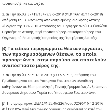
τροποποιήθηκε και ισχύει.
2. α) Την αριθμ. 37419/13479/8-5-2018 (ΦΕΚ 1661/Β/11-5-2018)
απόφαση του Συντονιστή Αποκεντρωμένης Διοίκησης Αττικής
«Έγκριση της 121/2018 Απόφασης του Περιφερειακού Συμβουλίου
Περιφέρειας Αττικής, περί τροποποίησης-επικαιροποίησης του
Οργανισμού Εσωτερικής Υπηρεσίας της Περιφέρειας Αττικής».
β) Τα ειδικά περιγράμματα θέσεων εργασίας
των προκηρυσσόμενων θέσεων, τα οποία
προσαρτώνται στην παρούσα και αποτελούν
αναπόσπαστο μέρος της.
3. α) Την αριθμ. 58591/9.8.2019 (Υ.Ο.Δ.Δ. 593) απόφαση του
Πρωθυπουργού και του Υπουργού Εσωτερικών «Ανάθεση
καθηκόντων σε θέση μετακλητής Γενικής Γραμματέως Ανθρώπινου
Δυναμικού Δημοσίου Τομέα του Υπουργείου Εσωτερικών»,
β) Την αριθμ. πρωτ. ΔΙΔΑΔ/Φ.35.46/2267/οικ. 32096/16-12-2016
(Β΄4123) ΚΥΑ περί διεξαγωγής δομημένης συνέντευξης κατά την