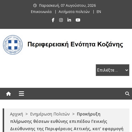
Skip
Παρασκευή, 07 Αυγούστου, 2026
to
Επικοινωνία
Αιτήματα πολιτών
EN
content
Περιφερειακή Ενότητα Κοζάνης
Αρχική
>
Ενημέρωση Πολιτών
>
Προκήρυξη
πλήρωσης θέσεων ευθύνης επιπέδου Γενικής
Διεύθυνσης της Περιφέρειας Αττικής, κατ’ εφαρμογή