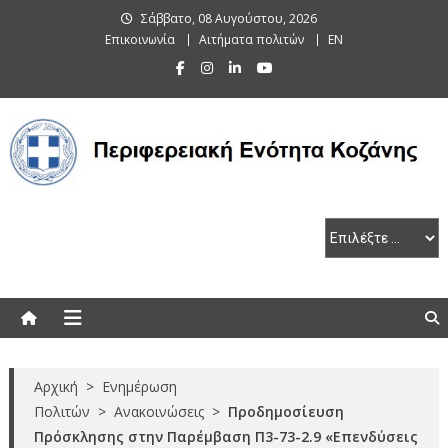
Skip
Σάββατο, 08 Αυγούστου, 2026
to
Επικοινωνία
Αιτήματα πολιτών
EN
content
Περιφερειακή Ενότητα Κοζάνης
Αρχική
>
Ενημέρωση
Πολιτών
>
Ανακοινώσεις
>
Προδημοσίευση
Πρόσκλησης στην Παρέμβαση Π3-73-2.9 «Επενδύσεις