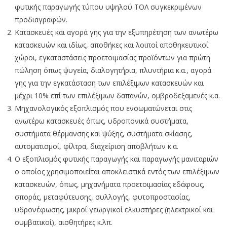
φυτικής παραγωγής τύπου υψηλού ΤΟΛ συγκεκριμένων
προδιαγραφών.
Κατασκευές και αγορά γης για την εξυπηρέτηση των ανωτέρω
κατασκευών και ιδίως, αποθήκες και λοιποί αποθηκευτικοί
χώροι, εγκαταστάσεις προετοιμασίας προϊόντων για πρώτη
πώληση όπως ψυγεία, διαλογητήρια, πλυντήρια κ.α., αγορά
γης για την εγκατάσταση των επιλέξιμων κατασκευών και
μέχρι 10% επί των επιλέξιμων δαπανών, ομβροδεξαμενές κ.α.
Μηχανολογικός εξοπλισμός που ενσωματώνεται στις
ανωτέρω κατασκευές όπως, υδροπονικά συστήματα,
συστήματα θέρμανσης και ψύξης, συστήματα σκίασης,
αυτοματισμοί, φίλτρα, διαχείριση αποβλήτων κ.α.
Ο εξοπλισμός φυτικής παραγωγής και παραγωγής μανιταριών
ο οποίος χρησιμοποιείται αποκλειστικά εντός των επιλέξιμων
κατασκευών, όπως, μηχανήματα προετοιμασίας εδάφους,
σποράς, μεταφύτευσης, συλλογής, φυτοπροστασίας,
υδρονέφωσης, μικροί γεωργικοί ελκυστήρες (ηλεκτρικοί και
συμβατικοί), αισθητήρες κ.λπ.