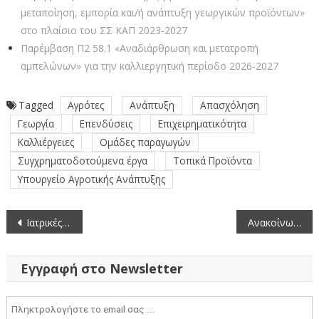
μεταποίηση, εμπορία και/ή ανάπτυξη γεωργικών προϊόντων»
στο πλαίσιο του ΣΣ ΚΑΠ 2023-2027
Παρέμβαση Π2 58.1 «Αναδιάρθρωση και μετατροπή
αμπελώνων» για την καλλιεργητική περίοδο 2026-2027
Tagged
Αγρότες
Ανάπτυξη
Απασχόληση
Γεωργία
Επενδύσεις
Επιχειρηματικότητα
Καλλιέργειες
Ομάδες παραγωγών
Συγχρηματοδοτούμενα έργα
Τοπικά Προϊόντα
Υπουργείο Αγροτικής Ανάπτυξης
Πλοήγηση
Ιατρικές Ειδικότητες Περιφερειακής Ενότητας Κοζάνης – Τελευταία ενημέρωση 4-11-2024
Ανακοίνωση του προγράμματος «Διεθνείς Κύκλοι Σπουδών» του INSP για την χρονική περίοδο 2025 – 2026
άρθρων
Εγγραφή στο Newsletter