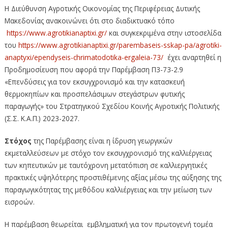
Η Διεύθυνση Αγροτικής Οικονομίας της Περιφέρειας Δυτικής
Μακεδονίας ανακοινώνει ότι στο διαδικτυακό τόπο
https://www.agrotikianaptixi.gr/
και συγκεκριμένα στην ιστοσελίδα
του
https://www.agrotikianaptixi.gr/parembaseis-sskap-pa/agrotiki-
anaptyxi/ependyseis-chrimatodotika-ergaleia-73/
έχει αναρτηθεί η
Προδημοσίευση που αφορά την Παρέμβαση Π3-73-2.9
«Επενδύσεις για τον εκσυγχρονισμό και την κατασκευή
θερμοκηπίων και προσπελάσιμων στεγάστρων φυτικής
παραγωγής» του Στρατηγικού Σχεδίου Κοινής Αγροτικής Πολιτικής
(Σ.Σ. Κ.Α.Π.) 2023-2027.
Στόχος
της Παρέμβασης είναι η ίδρυση γεωργικών
εκμεταλλεύσεων με στόχο τον εκσυγχρονισμό της καλλιέργειας
των κηπευτικών με ταυτόχρονη μετατόπιση σε καλλιεργητικές
πρακτικές υψηλότερης προστιθέμενης αξίας μέσω της αύξησης της
παραγωγικότητας της μεθόδου καλλιέργειας και την μείωση των
εισροών.
Η παρέμβαση θεωρείται εμβληματική για τον πρωτογενή τομέα