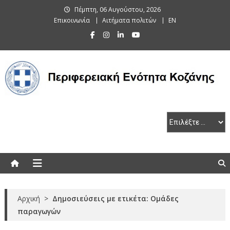
Skip
Πέμπτη, 06 Αυγούστου, 2026
to
Επικοινωνία
Αιτήματα πολιτών
EN
content
Περιφερειακή Ενότητα Κοζάνης
Αρχική
>
Δημοσιεύσεις με ετικέτα: Ομάδες
παραγωγών