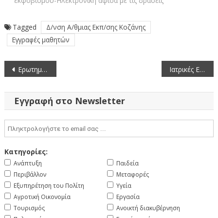
εκφοβισμού-Ηλεκτρονική αφίσα με τις δράσεις
Tagged
Δ/νση Α/θμιας Εκπ/σης Κοζάνης
Εγγραφές μαθητών
Πλοήγηση
Ερωτηματολόγιο – οδική ασφάλεια
Ιατρικές Ειδικότητες Περιφερειακής Ενότητας Κοζάνης – Τελευταία ενημέρωση 21-3-2023
άρθρων
Εγγραφή στο Newsletter
Κατηγορίες:
Ανάπτυξη
Παιδεία
Περιβάλλον
Μεταφορές
Εξυπηρέτηση του Πολίτη
Υγεία
Αγροτική Οικονομία
Εργασία
Τουρισμός
Ανοικτή διακυβέρνηση