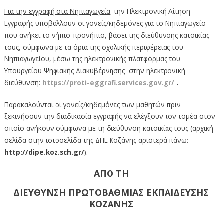
Για την εγγραφή στα Νηπιαγωγεία
, την Ηλεκτρονική Αίτηση
Εγγραφής υποβάλλουν οι γονείς/κηδεμόνες για το Νηπιαγωγείο
που ανήκει το νήπιο-προνήπιο, βάσει της διεύθυνσης κατοικίας
τους, σύμφωνα με τα όρια της σχολικής περιφέρειας του
Νηπιαγωγείου, μέσω της ηλεκτρονικής πλατφόρμας του
Υπουργείου Ψηφιακής Διακυβέρνησης στην ηλεκτρονική
διεύθυνση:
https://proti-eggrafi.services.gov.gr/
.
Παρακαλούνται οι γονείς/κηδεμόνες των μαθητών πριν
ξεκινήσουν την διαδικασία εγγραφής να ελέγξουν τον τομέα στον
οποίο ανήκουν σύμφωνα με τη διεύθυνση κατοικίας τους (αρχική
σελίδα στην ιστοσελίδα της ΔΠΕ Κοζάνης αριστερά πάνω:
http://dipe.koz.sch.gr/
).
ΑΠΟ ΤΗ
ΔΙΕΥΘΥΝΣΗ ΠΡΩΤΟΒΑΘΜΙΑΣ ΕΚΠΑΙΔΕΥΣΗΣ
ΚΟΖΑΝΗΣ