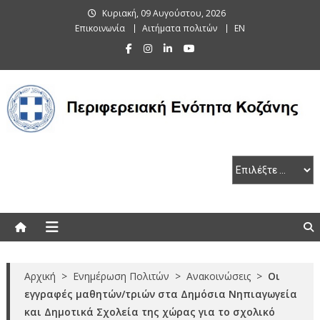
Skip
Κυριακή, 09 Αυγούστου, 2026
to
Επικοινωνία
Αιτήματα πολιτών
EN
content
Περιφερειακή Ενότητα Κοζάνης
Αρχική
>
Ενημέρωση Πολιτών
>
Ανακοινώσεις
>
Οι
εγγραφές μαθητών/τριών στα Δημόσια Νηπιαγωγεία
και Δημοτικά Σχολεία της χώρας για το σχολικό