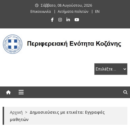
Skip
Σάββατο, 08 Αυγούστου, 2026
to
Επικοινωνία
Αιτήματα πολιτών
EN
content
Περιφερειακή Ενότητα Κοζάνης
Αρχική
>
Δημοσιεύσεις με ετικέτα: Εγγραφές
μαθητών