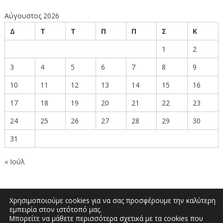
Αύγουστος 2026
Δ
Τ
Τ
Π
Π
Σ
Κ
1
2
3
4
5
6
7
8
9
10
11
12
13
14
15
16
17
18
19
20
21
22
23
24
25
26
27
28
29
30
31
« Ιούλ
Χρησιμοποιούμε cookies για να σας προσφέρουμε την καλύτερη
εμπειρία στον ιστότοπό μας.
Μπορείτε να μάθετε περισσότερα σχετικά με τα cookies που