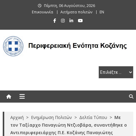
Skip
Πέμπτη, 06 Αυγούστου, 2026
to
Επικοινωνία
Αιτήματα πολιτών
EN
content
Περιφερειακή Ενότητα Κοζάνης
Αρχική
>
Ενημέρωση Πολιτών
>
Δελτία Τύπου
>
Με
τον Ταξίαρχο Παναγιώτη Ντζιοβάρα, συναντήθηκε ο
Αντιπεριφερειάρχης Π.Ε. Κοζάνης Παναγιώτης