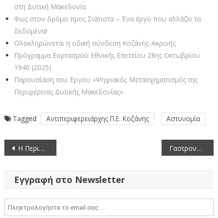
στη Δυτική Μακεδονία
Φως στον δρόμο προς Σιάτιστα – Ένα έργο που αλλάζει τα
δεδομένα!
Ολοκληρώνεται η οδική σύνδεση Κοζάνης-Ακρινής
Πρόγραμμα Εορτασμού Εθνικής Επετείου 28ης Οκτωβρίου
1940 (2025)
Παρουσίαση του Έργου «Ψηφιακός Μετασχηματισμός της
Περιφέρειας Δυτικής Μακεδονίας»
Tagged
Αντιπεριφερειάρχης Π.Ε. Κοζάνης
Αστυνομία
Πλοήγηση
Η Περιφέρεια σας προσκαλεί στην εκδήλωση του Δήμου Αθηναίων «Μικρή Ελλάδα»
Γαστρονομικές Περιπλανήσεις και ο Πολιτισμός των Γεύσεων
άρθρων
Εγγραφή στο Newsletter