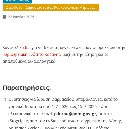
Ανακοινώσεις
Διεύθυνση Δημόσιας Υγείας Και Κοινωνικής Μέριμνας
22 Ιουνίου 2026
Κενές θέσεις φαρμακείων στην Περιφερειακή Ενότητα
Κοζάνης (μέχρι 31-5-2026)
Κάντε κλικ
εδώ
για να δείτε τις κενές θέσεις των φαρμακείων στην
Περιφερειακή Ενότητα Κοζάνης
, μαζί με την αίτηση και τα
απαιτούμενα δικαιολογητικά
Παρατηρήσεις:
Οι αιτήσεις για ίδρυση φαρμακείου υποβάλλονται κατά το
χρονικό διάστημα από 1-7-2026 έως 15-7-2026 τόσο
ηλεκτρονικά στο e-mail:
p.kirou@pdm.gov.gr
,
όσο και
ιδιοχείρως από τον ενδιαφερόμενο στα γραφεία της Δ/νσης
Δημόσιας Υγείας & Κοινωνικής Μέριμνας Π.Ε Κοζάνης.