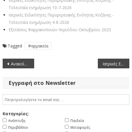
Ιατρικές Ειδικότητες Περιφερειακής Ενότητας Κοζάνης -
Τελευταία ενημέρωση 10-7-2026
Ιατρικές Ειδικότητες Περιφερειακής Ενότητας Κοζάνης -
Τελευταία ενημέρωση 4-8-2026
Εξετάσεις Φαρμακοποιών περιόδου Οκτωβρίου 2025
Tagged
Φαρμακεία
Πλοήγηση
Ανακοίνωση προκήρυξης θέσης στον Οργανισμό της Ευρωπαϊκής Ένωσης για το Διαστημικό Πρόγραμμα (EUSPA) (19-6-2026)
Ιατρικές Ειδικότητες Περιφερειακής Ενότητας Κοζάνης – Τελευταία ενημέρωση 22-6-2026
άρθρων
Εγγραφή στο Newsletter
Κατηγορίες:
Ανάπτυξη
Παιδεία
Περιβάλλον
Μεταφορές