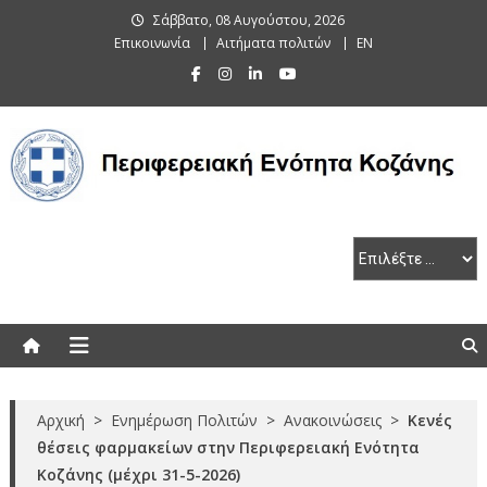
Skip
Σάββατο, 08 Αυγούστου, 2026
to
Επικοινωνία
Αιτήματα πολιτών
EN
content
Περιφερειακή Ενότητα Κοζάνης
Αρχική
>
Ενημέρωση Πολιτών
>
Ανακοινώσεις
>
Κενές
θέσεις φαρμακείων στην Περιφερειακή Ενότητα
Κοζάνης (μέχρι 31-5-2026)