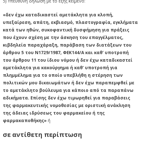
5) Υπεύθυνη δήλωση με το εξής κείμενο:
«δεν έχω καταδικαστεί αμετάκλητα για κλοπή,
υπεξαίρεση, απάτη, εκβιασμό, πλαστογραφία, εγκλήματα
κατά των ηθών, συκοφαντική δυσφήμηση για πράξεις
που έχουν σχέση με την άσκηση του επαγγέλματος,
κιβδηλεία παραχάραξη, παράβαση των διατάξεων του
άρθρου 5 του Ν1729/1987, ΦΕΚ144/Α και καθ’ υποτροπή
του άρθρου 11 του ίδιου νόμου ή δεν έχω καταδικαστεί
αμετάκλητα για κακούργημα ή καθ’ υποτροπή για
πλημμέλημα για το οποίο υπεβλήθη η στέρηση των
πολιτικών μου δικαιωμάτων ή δεν έχω παραπεμφθεί με
το αμετάκλητο βούλευμα για κάποιο από τα παραπάνω
αδικήματα. Επίσης δεν έχω τιμωρηθεί για παραβάσεις
της φαρμακευτικής νομοθεσίας με οριστική ανάκληση
της άδειας ιδρύσεως του φαρμακείου ή της
φαρμακαποθήκης»
ή
σε αντίθετη περίπτωση