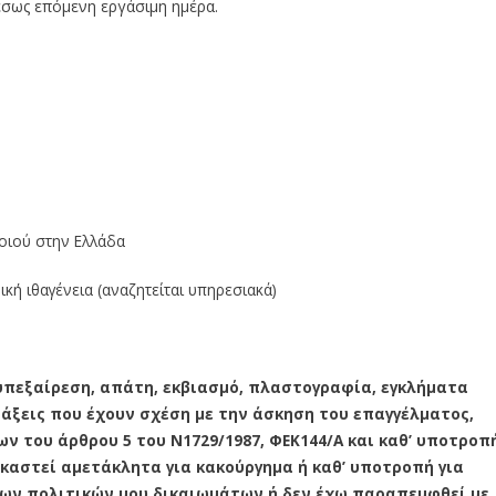
μέσως επόμενη εργάσιμη ημέρα.
οιού στην Ελλάδα
ική ιθαγένεια (αναζητείται υπηρεσιακά)
υπεξαίρεση, απάτη, εκβιασμό, πλαστογραφία, εγκλήματα
άξεις που έχουν σχέση με την άσκηση του επαγγέλματος,
 του άρθρου 5 του Ν1729/1987, ΦΕΚ144/Α και καθ’ υποτροπ
ικαστεί αμετάκλητα για κακούργημα ή καθ’ υποτροπή για
των πολιτικών μου δικαιωμάτων ή δεν έχω παραπεμφθεί με