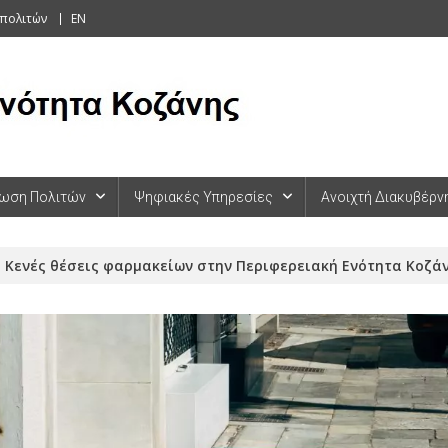
 πολιτών
EN
ωση Πολιτών
Ψηφιακές Υπηρεσίες
Ανοιχτή Διακυβέρν
Κενές θέσεις φαρμακείων στην Περιφερειακή Ενότητα Κοζάνη