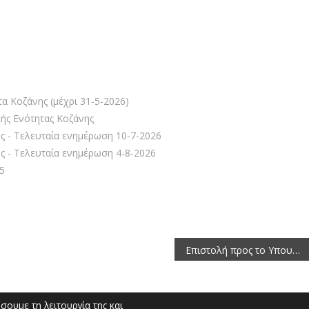
ριφερειακή Ενότητα Κοζάνης (μέχρι τον
α Κοζάνης (μέχρι 31-5-2026)
κής Ενότητας Κοζάνης
ης - Τελευταία ενημέρωση 10-7-2026
ης - Τελευταία ενημέρωση 4-8-2026
5
Επιστολή προς το Υπουργείο Ανάπτυξης για την αναθεώρηση της Περαιτέρω Απαγορευμένης Ζώνης στην Π.Ε. Κοζάνης λόγω ευλογιάς
ουμε τη λειτουργία της και