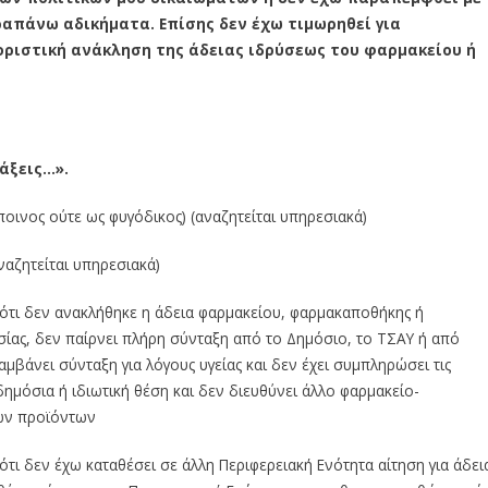
απάνω αδικήματα. Επίσης δεν έχω τιμωρηθεί για
οριστική ανάκληση της άδειας ιδρύσεως του φαρμακείου ή
άξεις…».
όποινος ούτε ως φυγόδικος) (αναζητείται υπηρεσιακά)
ναζητείται υπηρεσιακά)
ότι δεν ανακλήθηκε η άδεια φαρμακείου, φαρμακαποθήκης ή
σίας, δεν παίρνει πλήρη σύνταξη από το Δημόσιο, το ΤΣΑΥ ή από
βάνει σύνταξη για λόγους υγείας και δεν έχει συμπληρώσει τις
ημόσια ή ιδιωτική θέση και δεν διευθύνει άλλο φαρμακείο-
ών προϊόντων
ότι δεν έχω καταθέσει σε άλλη Περιφερειακή Ενότητα αίτηση για άδει