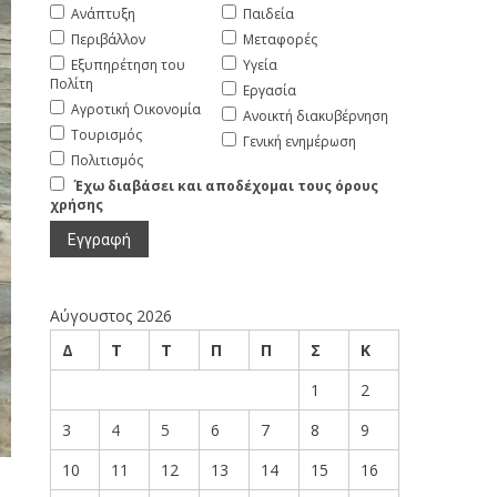
Ανάπτυξη
Παιδεία
Περιβάλλον
Μεταφορές
Εξυπηρέτηση του
Υγεία
Πολίτη
Εργασία
Αγροτική Οικονομία
Ανοικτή διακυβέρνηση
Τουρισμός
Γενική ενημέρωση
Πολιτισμός
Έχω διαβάσει και αποδέχομαι τους όρους
χρήσης
Αύγουστος 2026
Δ
Τ
Τ
Π
Π
Σ
Κ
1
2
3
4
5
6
7
8
9
10
11
12
13
14
15
16