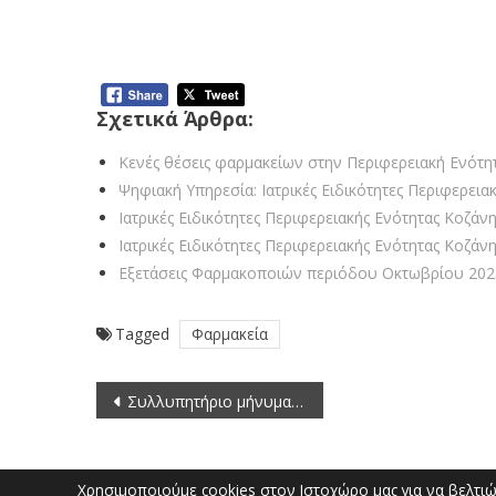
Κενές θέσεις φαρμακείων στην Πε
Μάιο 2025)
Σχετικά Άρθρα:
Κενές θέσεις φαρμακείων στην Περιφερειακή Ενότητ
Ψηφιακή Υπηρεσία: Ιατρικές Ειδικότητες Περιφερεια
Ιατρικές Ειδικότητες Περιφερειακής Ενότητας Κοζάν
Ιατρικές Ειδικότητες Περιφερειακής Ενότητας Κοζάν
Εξετάσεις Φαρμακοποιών περιόδου Οκτωβρίου 202
Tagged
Φαρμακεία
Πλοήγηση
Συλλυπητήριο μήνυμα του Αντιπεριφερειάρχη Π.Ε Κοζάνης Κωνσταντίνου Βύζα για τον θάνατο του Μιχάλη Μήγγου
άρθρων
Χρησιμοποιούμε cookies στον Ιστοχώρο μας για να βελτιώσ