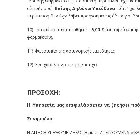
Ίδρυσης Φαρμακείου. (Σε αντίθετη περίπτωση έχω καταθ
αίτησής μου).
Επίσης Δηλώνω Υπεύθυνα
…ότι Έχω λ
περίπτωση δεν έχω λάβει προηγουμένως άδεια για ίδρ
10) Γραμμάτιο παρακαταθήκης
6,00 €
του ταμείου παρα
φαρμακείου).
11) Φωτοτυπία της αστυνομικής ταυτότητας
12) Ένα χάρτινο ντοσιέ με λάστιχο
ΠΡΟΣΟΧΗ:
Η Υπηρεσία μας επιφυλάσσεται να ζητήσει πρό
Συνημμένα:
Η ΑΙΤΗΣΗ-ΥΠΕΥΘΥΝΗ ΔΗΛΩΣΗ με τα ΑΠΑΙΤΟΥΜΕΝΑ ΔΙΚΑ