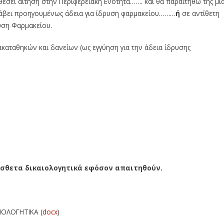
έσει αίτηση στην Περιφερειακή Ενότητα……. και θα παραιτηθώ της μί
άβει προηγουμένως άδεια για ίδρυση φαρμακείου………
ή
σε αντίθετη
υση Φαρμακείου.
καταθηκών και δανείων (ως εγγύηση για την άδεια ίδρυσης
σθετα δικαιολογητικά εφόσον απαιτηθούν.
ΙΟΛΟΓΗΤΙΚΑ (
docx
)