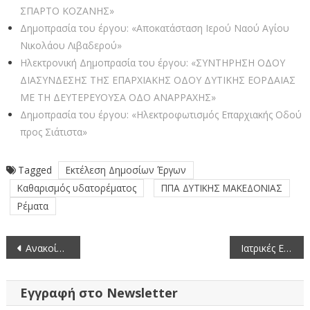
ΣΠΑΡΤΟ ΚΟΖΑΝΗΣ»
Δημοπρασία του έργου: «Αποκατάσταση Ιερού Ναού Αγίου
Νικολάου Λιβαδερού»
Ηλεκτρονική Δημοπρασία του έργου: «ΣΥΝΤΗΡΗΣΗ ΟΔΟΥ
ΔΙΑΣΥΝΔΕΣΗΣ ΤΗΣ ΕΠΑΡΧΙΑΚΗΣ ΟΔΟΥ ΔΥΤΙΚΗΣ ΕΟΡΔΑΙΑΣ
ΜΕ ΤΗ ΔΕΥΤΕΡΕΥΟΥΣΑ ΟΔΟ ΑΝΑΡΡΑΧΗΣ»
Δημοπρασία του έργου: «Ηλεκτροφωτισμός Επαρχιακής Οδού
προς Σιάτιστα»
Tagged
Εκτέλεση Δημοσίων Έργων
Καθαρισμός υδατορέματος
ΠΠΑ ΔΥΤΙΚΗΣ ΜΑΚΕΔΟΝΙΑΣ
Ρέματα
Πλοήγηση
Ανακοίνωση Περίληψης Πράξης Επιβολής Προστίμου στην επιχείρηση ΔΕΡΜΕΝΤΖΟΓΛΟΥ Σ. & Σ. Ο.Ε., ΒΙΟΤΕΧΝΙΑ ΥΠΟΔΗΜΑΤΩΝ
Ιατρικές Ειδικότητες Περιφερειακής Ενότητας Κοζάνης – Τελευταία ενημέρωση 18-8-2025
άρθρων
Εγγραφή στο Newsletter