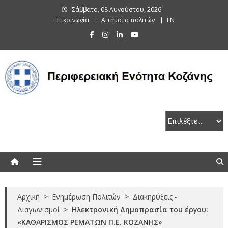
Skip
Σάββατο, 08 Αυγούστου, 2026
to
Επικοινωνία
Αιτήματα πολιτών
EN
content
Περιφερειακή Ενότητα Κοζάνης
Αρχική
>
Ενημέρωση Πολιτών
>
Διακηρύξεις -
Διαγωνισμοί
>
Ηλεκτρονική Δημοπρασία του έργου:
«ΚΑΘΑΡΙΣΜΟΣ ΡΕΜΑΤΩΝ Π.Ε. ΚΟΖΑΝΗΣ»