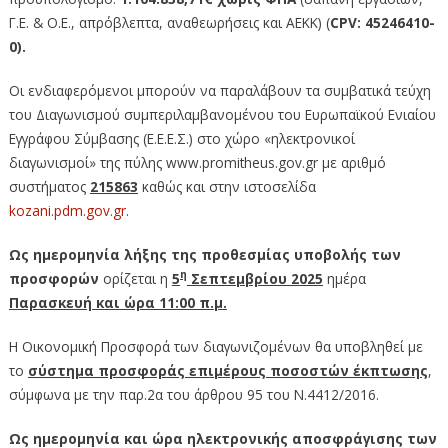
Γ.Ε. & Ο.Ε., απρόβλεπτα, αναθεωρήσεις και ΑΕΚΚ) (
CPV:
45246410-
0).
Οι ενδιαφερόμενοι μπορούν να παραλάβουν τα συμβατικά τεύχη
του Διαγωνισμού συμπεριλαμβανομένου του Ευρωπαϊκού Ενιαίου
Εγγράφου Σύμβασης (Ε.Ε.Ε.Σ.) στο χώρο «ηλεκτρονικοί
διαγωνισμοί» της πύλης www.promitheus.gov.gr με αριθμό
συστήματος
215863
καθώς και στην ιστοσελίδα
kozani.pdm.gov.gr
.
Ως ημερομηνία λήξης της προθεσμίας υποβολής των
η
προσφορών
ορίζεται η
5
Σεπτεμβρίου
2025
ημέρα
Παρασκευή και ώρα 11:00 π.μ.
Η Οικονομική Προσφορά των διαγωνιζομένων θα υποβληθεί με
το
σύστημα προσφοράς επιμέρους ποσοστών έκπτωσης
,
σύμφωνα με την παρ.2α του άρθρου 95 του Ν.4412/2016.
Ως ημερομηνία και ώρα ηλεκτρονικής αποσφράγισης των