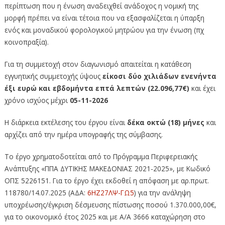
περίπτωση που η ένωση αναδειχθεί ανάδοχος η νομική της
μορφή πρέπει να είναι τέτοια που να εξασφαλίζεται η ύπαρξη
ενός και μοναδικού φορολογικού μητρώου για την ένωση (πχ
κοινοπραξία).
Για τη συμμετοχή στον διαγωνισμό απαιτείται η κατάθεση
εγγυητικής συμμετοχής ύψους
είκοσι δύο χιλιάδων ενενήντα
έξι ευρώ και εβδομήντα επτά λεπτών (22.096,77€)
και έχει
χρόνο ισχύος μέχρι
05-11-2026
Η διάρκεια εκτέλεσης του έργου είναι
δέκα οκτώ (18) μήνες
και
αρχίζει από την ημέρα υπογραφής της σύμβασης.
Το έργο χρηματοδοτείται από το Πρόγραμμα Περιφερειακής
Ανάπτυξης «ΠΠΑ ΔΥΤΙΚΗΣ ΜΑΚΕΔΟΝΙΑΣ 2021-2025», με Κωδικό
ΟΠΣ 5226151. Για το έργο έχει εκδοθεί η απόφαση με αρ.πρωτ.
118780/14.07.2025 (ΑΔΑ:
6ΗΖ27ΛΨ-ΓΩ5
) για την ανάληψη
υποχρέωσης/έγκριση δέσμευσης πίστωσης ποσού 1.370.000,00€,
για το οικονομικό έτος 2025 και με Α/Α 3666 καταχώρηση στο