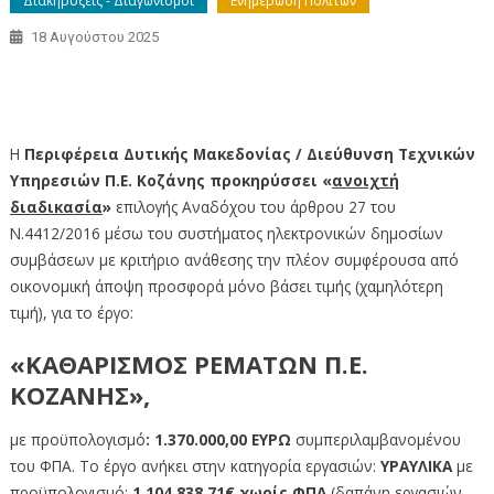
Διακηρύξεις - Διαγωνισμοί
Ενημέρωση Πολιτών
18 Αυγούστου 2025
Ηλεκτρονική Δημοπρασία του έργου: «ΚΑΘΑΡΙΣΜΟΣ
ΡΕΜΑΤΩΝ Π.Ε. ΚΟΖΑΝΗΣ»
Η
Περιφέρεια Δυτικής Μακεδονίας / Διεύθυνση Τεχνικών
Υπηρεσιών Π.Ε. Κοζάνης προκηρύσσει
«
ανοιχτή
διαδικασία
»
επιλογής Αναδόχου του άρθρου 27 του
Ν.4412/2016 μέσω του συστήματος ηλεκτρονικών δημοσίων
συμβάσεων με κριτήριο ανάθεσης την πλέον συμφέρουσα από
οικονομική άποψη προσφορά μόνο βάσει τιμής (χαμηλότερη
τιμή), για το έργο:
«ΚΑΘΑΡΙΣΜΟΣ ΡΕΜΑΤΩΝ Π.Ε.
ΚΟΖΑΝΗΣ
»,
με προϋπολογισμό
: 1.370.000,00 ΕΥΡΩ
συμπεριλαμβανομένου
του ΦΠΑ. Το έργο ανήκει στην κατηγορία εργασιών:
ΥΡΑΥΛΙΚΑ
με
προϋπολογισμό:
1.104.838,71€
χωρίς ΦΠΑ
(δαπάνη εργασιών,