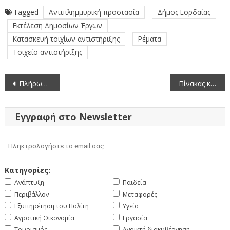
Tagged
Αντιπλημμυρική προστασία
Δήμος Εορδαίας
Εκτέλεση Δημοσίων Έργων
Κατασκευή τοιχίων αντιστήριξης
Ρέματα
Τοιχείο αντιστήριξης
Πλοήγηση
Πλήρωση μίας (1) θέσης Επιστημονικού Συνεργάτη του Θεματικού Αντιπεριφερειάρχη Πολιτικής Προστασίας, Κλιματικής Κρίσης και Π.ΑΜ.-Π.Σ.Ε.Α.
Πίνακας κατάταξης υποψηφίων μελών για τη συγκρότηση της επιτροπής ελέγχου της Περιφέρειας Δυτικής Μακεδονίας
άρθρων
Εγγραφή στο Newsletter
Κατηγορίες:
Ανάπτυξη
Παιδεία
Περιβάλλον
Μεταφορές
Εξυπηρέτηση του Πολίτη
Υγεία
Αγροτική Οικονομία
Εργασία
Τουρισμός
Ανοικτή διακυβέρνηση