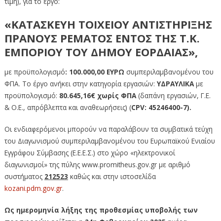
τιμή), για το έργο:
«ΚΑΤΑΣΚΕΥΗ ΤΟΙΧΕΙΟΥ ΑΝΤΙΣΤΗΡΙΞΗΣ
ΠΡΑΝΟΥΣ ΡΕΜΑΤΟΣ ΕΝΤΟΣ ΤΗΣ Τ.Κ.
ΕΜΠΟΡΙΟΥ ΤΟΥ ΔΗΜΟΥ ΕΟΡΔΑΙΑΣ»,
με προϋπολογισμό
: 100.000,00 ΕΥΡΩ
συμπεριλαμβανομένου του
ΦΠΑ. Το έργο ανήκει στην κατηγορία εργασιών:
ΥΔΡΑΥΛΙΚΑ
με
προϋπολογισμό:
80.645,16€
χωρίς ΦΠΑ
(δαπάνη εργασιών, Γ.Ε.
& Ο.Ε., απρόβλεπτα και αναθεωρήσεις) (
CPV:
45246400-7).
Οι ενδιαφερόμενοι μπορούν να παραλάβουν τα συμβατικά τεύχη
του Διαγωνισμού συμπεριλαμβανομένου του Ευρωπαϊκού Ενιαίου
Εγγράφου Σύμβασης (Ε.Ε.Ε.Σ.) στο χώρο «ηλεκτρονικοί
διαγωνισμοί» της πύλης www.promitheus.gov.gr με αριθμό
συστήματος
212523
καθώς και στην ιστοσελίδα
kozani.pdm.gov.gr
.
Ως ημερομηνία λήξης της προθεσμίας υποβολής των