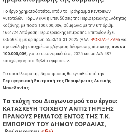
Το έργο χρηματοδοτείται από0 το Πρόγραμμα Κεντρικών
Αυτοτελών Πόρων (ΚΑΠ) Επενδύσεις της Περιφερειακής Ενότητας
Κοζάνης, με ποσό 100.000,00€, σύμφωνα με την υπ’ άριθμ.
1661/24 Απόφαση Περιφερειακής Επιτροπής. Επιπλέον έχει
εκδοθεί η με αρ.πρωτ. 5550/13-01-2025 (ΑΔΑ:
ΨΩΚΙ7ΛΨ-ΖΔΜ
) για
την ανάληψη υποχρέωσης/έγκριση δέσμευσης πίστωσης
ποσού
100.000,00€,
για το οικονομικό έτος 2025 και με Α/Α 487
καταχώρηση στο βιβλίο εγκρίσεων.
Το αποτέλεσμα της δημοπρασίας θα εγκριθεί από την
Περιφερειακή Επιτροπή της Περιφέρειας Δυτικής
Μακεδονίας.
Τα τεύχη του Διαγωνισμού του έργου:
ΚΑΤΑΣΚΕΥΗ ΤΟΙΧΕΙΟΥ ΑΝΤΙΣΤΗΡΙΞΗΣ
ΠΡΑΝΟΥΣ ΡΕΜΑΤΟΣ ΕΝΤΟΣ ΤΗΣ Τ.Κ.
ΕΜΠΟΡΙΟΥ ΤΟΥ ΔΗΜΟΥ ΕΟΡΔΑΙΑΣ,
βρίσκονται
εδώ