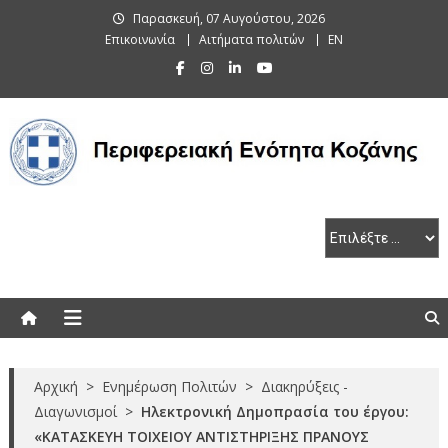
Skip
Παρασκευή, 07 Αυγούστου, 2026
to
Επικοινωνία
Αιτήματα πολιτών
EN
content
Περιφερειακή Ενότητα Κοζάνης
Αρχική
>
Ενημέρωση Πολιτών
>
Διακηρύξεις -
Διαγωνισμοί
>
Ηλεκτρονική Δημοπρασία του έργου:
«ΚΑΤΑΣΚΕΥΗ ΤΟΙΧΕΙΟΥ ΑΝΤΙΣΤΗΡΙΞΗΣ ΠΡΑΝΟΥΣ