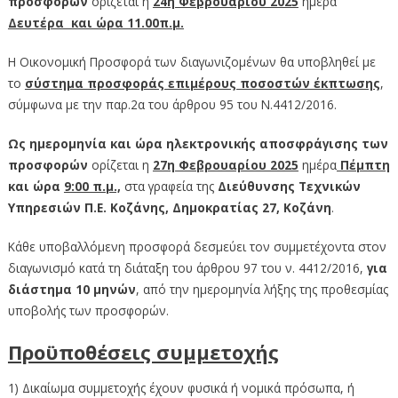
προσφορών
ορίζεται η
24η Φεβρουαρίου 2025
ημέρα
Δευτέρα και ώρα 11.00π.μ.
Η Οικονομική Προσφορά των διαγωνιζομένων θα υποβληθεί με
το
σύστημα προσφοράς επιμέρους ποσοστών έκπτωσης
,
σύμφωνα με την παρ.2α του άρθρου 95 του Ν.4412/2016.
Ως ημερομηνία και ώρα ηλεκτρονικής αποσφράγισης των
προσφορών
ορίζεται η
27η Φεβρουαρίου 2025
ημέρα
Πέμπτη
και ώρα
9:00 π.μ.,
στα γραφεία της
Διεύθυνσης Τεχνικών
Υπηρεσιών Π.Ε. Κοζάνης, Δημοκρατίας 27, Κοζάνη
.
Κάθε υποβαλλόμενη προσφορά δεσμεύει τον συμμετέχοντα στον
διαγωνισμό κατά τη διάταξη του άρθρου 97 του ν. 4412/2016,
για
διάστημα 10 μηνών
, από την ημερομηνία λήξης της προθεσμίας
υποβολής των προσφορών.
Προϋποθέσεις συμμετοχής
1) Δικαίωμα συμμετοχής έχουν φυσικά ή νομικά πρόσωπα, ή