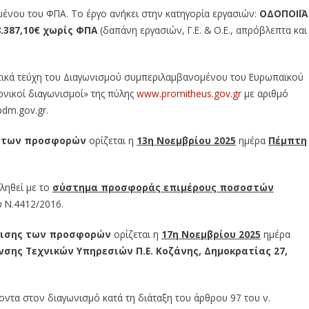
ένου του ΦΠΑ. Το έργο ανήκει στην κατηγορία εργασιών:
ΟΔΟΠΟΙΪΑ
.387,10€
χωρίς ΦΠΑ
(δαπάνη εργασιών, Γ.Ε. & Ο.Ε., απρόβλεπτα και
ικά τεύχη του Διαγωνισμού συμπεριλαμβανομένου του Ευρωπαϊκού
ρονικοί διαγωνισμοί» της πύλης
www.promitheus.gov.gr
με αριθμό
pdm.gov.gr.
ς των προσφορών
ορίζεται η
13η Νοεμβρίου 2025
ημέρα
Πέμπτη
ληθεί με το
σύστημα προσφοράς επιμέρους ποσοστών
υ Ν.4412/2016.
γισης των προσφορών
ορίζεται η
17η Νοεμβρίου 2025
ημέρα
νσης Τεχνικών Υπηρεσιών Π.Ε. Κοζάνης, Δημοκρατίας 27,
τα στον διαγωνισμό κατά τη διάταξη του άρθρου 97 του ν.