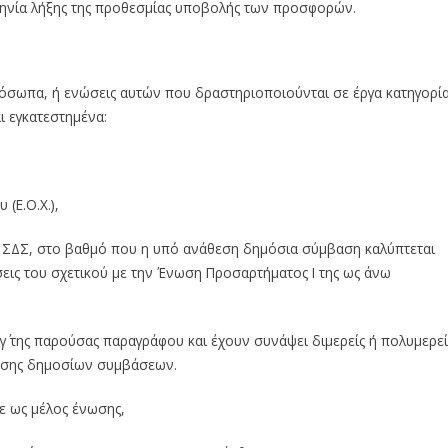
μηνία λήξης της προθεσμίας υποβολής των προσφορών.
όσωπα, ή ενώσεις αυτών που δραστηριοποιούνται σε έργα κατηγορί
ι εγκατεστημένα:
(Ε.Ο.Χ.),
τη ΣΔΣ, στο βαθμό που η υπό ανάθεση δημόσια σύμβαση καλύπτεται
ιώσεις του σχετικού με την Ένωση Προσαρτήματος I της ως άνω
γ΄ της παρούσας παραγράφου και έχουν συνάψει διμερείς ή πολυμερεί
θεσης δημοσίων συμβάσεων.
ε ως μέλος ένωσης,