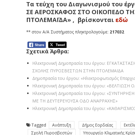
Τα τεύχη του Διαγωνισμού του έ
ΣΕ ΑΕΡΟΣΚΑΦΟΣ ΣΤΟ ΟΙΚΟΠΕΔΟ Τ
ΠΤΟΛΕΜΑΪΔΑ» ,
βρίσκονται
εδώ
** στον Α/Α Συστήματος πληκτρολογούμε:
217032
Σχετικά Άρθρα:
Ηλεκτρονική Δημοπρασία του έργου: ΕΓΚΑΤΑΣΤ
ΣΧΟΛΗΣ ΠΥΡΟΣΒΕΣΤΩΝ ΣΤΗΝ ΠΤΟΛΕΜΑΪΔΑ
Δημοπρασία του έργου: «Ηλεκτροφωτισμός Επαρχια
Ηλεκτρονική Δημοπρασία του έργου: «ΒΕΛΤΙΩΣΗ 
Ηλεκτρονική Δημοπρασία του έργου: «ΣΥΝΤΗΡΗ
ΜΕ ΤΗ ΔΕΥΤΕΡΕΥΟΥΣΑ ΟΔΟ ΑΝΑΡΡΑΧΗΣ»
Ηλεκτρονική Δημοπρασία του έργου: «ΚΑΘΑΡΙΣΜ
Tagged
Ανάπτυξη
Δήμος Εορδαίας
Εκτέ
Σχολή Πυροσβεστών
Υπουργείο Κλιματικής Κρίσ