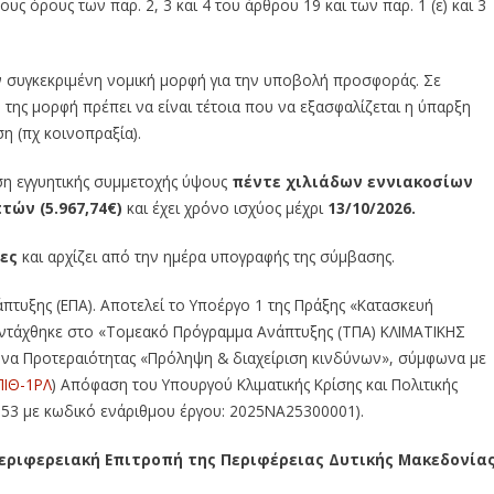
 όρους των παρ. 2, 3 και 4 του άρθρου 19 και των παρ. 1 (ε) και 3
ύν συγκεκριμένη νομική μορφή για την υποβολή προσφοράς. Σε
της μορφή πρέπει να είναι τέτοια που να εξασφαλίζεται η ύπαρξη
η (πχ κοινοπραξία).
εση εγγυητικής συμμετοχής ύψους
πέντε χιλιάδων εννιακοσίων
ών (5.967,74€)
και έχει χρόνο ισχύος μέχρι
13/10/2026.
νες
και αρχίζει από την ημέρα υπογραφής της σύμβασης.
πτυξης (ΕΠΑ). Αποτελεί το Υποέργο 1 της Πράξης «Κατασκευή
ντάχθηκε στο «Τομεακό Πρόγραμμα Ανάπτυξης (ΤΠΑ) ΚΛΙΜΑΤΙΚΗΣ
ονα Προτεραιότητας «Πρόληψη & διαχείριση κινδύνων», σύμφωνα με
ΙΘ-1ΡΛ
) Απόφαση του Υπουργού Κλιματικής Κρίσης και Πολιτικής
3 με κωδικό ενάριθμου έργου: 2025ΝΑ25300001).
εριφερειακή Επιτροπή της Περιφέρειας Δυτικής Μακεδονίας