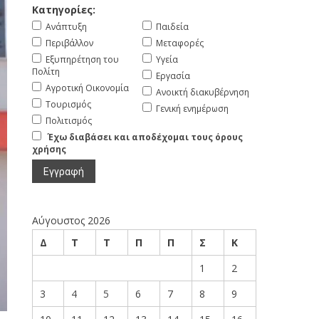
Κατηγορίες:
Ανάπτυξη
Παιδεία
Περιβάλλον
Μεταφορές
Εξυπηρέτηση του
Υγεία
Πολίτη
Εργασία
Αγροτική Οικονομία
Ανοικτή διακυβέρνηση
Τουρισμός
Γενική ενημέρωση
Πολιτισμός
Έχω διαβάσει και αποδέχομαι τους όρους
χρήσης
Αύγουστος 2026
Δ
Τ
Τ
Π
Π
Σ
Κ
1
2
3
4
5
6
7
8
9