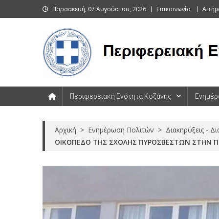
Skip
Παρασκευή, 07 Αυγούστου, 2026
Επικοινωνία
Αιτήμ
to
content
Περιφερειακή Ενότητα Κοζάνης
Περιφερειακή Ενότητα Κοζάνης
Ενημέρ
Αρχική
>
Ενημέρωση Πολιτών
>
Διακηρύξεις - Δ
ΟΙΚΟΠΕΔΟ ΤΗΣ ΣΧΟΛΗΣ ΠΥΡΟΣΒΕΣΤΩΝ ΣΤΗΝ 