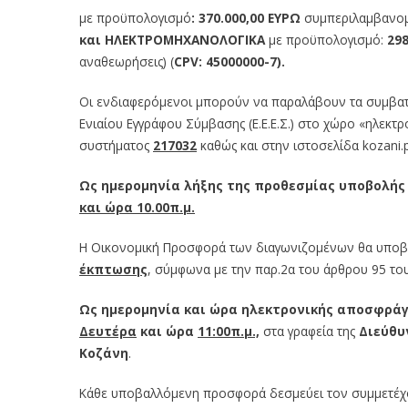
με προϋπολογισμό
: 370.000,00 ΕΥΡΩ
συμπεριλαμβανομ
και ΗΛΕΚΤΡΟΜΗΧΑΝΟΛΟΓΙΚΑ
με προϋπολογισμό:
298
αναθεωρήσεις) (
CPV:
45000000-7).
Οι ενδιαφερόμενοι μπορούν να παραλάβουν τα συμβατ
Ενιαίου Εγγράφου Σύμβασης (Ε.Ε.Ε.Σ.) στο χώρο «ηλεκτ
συστήματος
217032
καθώς και στην ιστοσελίδα kozani.
Ως ημερομηνία λήξης της προθεσμίας υποβολή
και ώρα 10.00π.μ.
Η Οικονομική Προσφορά των διαγωνιζομένων θα υποβ
έκπτωσης
, σύμφωνα με την παρ.2α του άρθρου 95 το
Ως ημερομηνία και ώρα ηλεκτρονικής αποσφρά
Δευτέρα
και ώρα
11:00π.μ.,
στα γραφεία της
Διεύθυ
Κοζάνη
.
Κάθε υποβαλλόμενη προσφορά δεσμεύει τον συμμετέχον