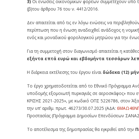
3)
Οι ενώσεις οικονομικών φορέων συμμετέχουν υπό τους
(β)του άρθρου 76 του ν. 4412/2016.
Δεν απαιτείται από τις εν λόγω ενώσεις να περιβληθο
περίπτωση που η ένωση αναδειχθεί ανάδοχος η νομική 
ενός και μοναδικού φορολογικού μητρώου για την ένωσ
Για τη συμμετοχή στον διαγωνισμό απαιτείται η κατάθ
εξήντα επτά ευρώ και εβδομήντα τεσσάρων λεπτ
Η διάρκεια εκτέλεσης του έργου είναι
δώδεκα (12) μή
Το έργο χρηματοδοτείται από το Εθνικό Πρόγραμμα Ανά
υποδομής εξομοιωτή πυρκαγιάς σε αεροσκάφος» που ε
ΚΡΙΣΗΣ 2021-2025», με κωδικό ΟΠΣ 5226786, στον Άξ
την υπ’ αριθμ. πρωτ. 46273/30.07.2025 (ΑΔΑ:
6ΜΑΩ46ΝΠ
Προστασίας (Πρόγραμμα Δημοσίων Επενδύσεων ΣΑΝΑ25
Το αποτέλεσμα της δημοπρασίας θα εγκριθεί από την
Π