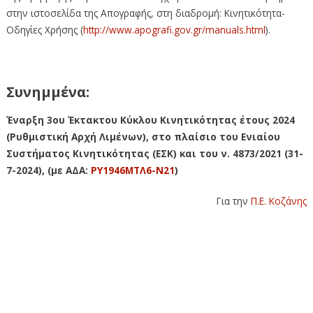
στην ιστοσελίδα της Απογραφής, στη διαδρομή: Κινητικότητα-
Οδηγίες Χρήσης (
http://www.apografi.gov.gr/manuals.html
).
Συνημμένα:
Έναρξη 3ου Έκτακτου Κύκλου Κινητικότητας έτους 2024
(Ρυθμιστική Αρχή Λιμένων), στο πλαίσιο του Ενιαίου
Συστήματος Κινητικότητας (ΕΣΚ) και του ν. 4873/2021 (31-
7-2024), (με ΑΔΑ:
ΡΥ1946ΜΤΛ6-Ν21
)
Για την
Π.Ε. Κοζάνης
Έναρξη 3ου Έκτακτου Κύκλου Κινητικότητας
έτους 2024 (Ρυθμιστική Αρχή Λιμένων), στο
πλαίσιο του Ενιαίου Συστήματος
Κινητικότητας (ΕΣΚ) και του ν. 4873/2021 (31-
7-2024)