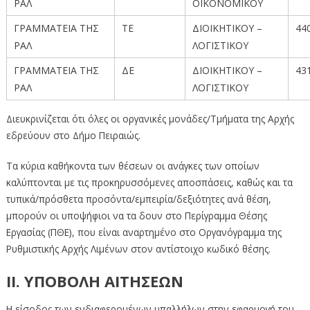
ΡΑΛ
ΟΙΚΟΝΟΜΙΚΟΥ
ΓΡΑΜΜΑΤΕΙΑ ΤΗΣ
ΤΕ
ΔΙΟΙΚΗΤΙΚΟΥ –
44
ΡΑΛ
ΛΟΓΙΣΤΙΚΟΥ
ΓΡΑΜΜΑΤΕΙΑ ΤΗΣ
ΔΕ
ΔΙΟΙΚΗΤΙΚΟΥ –
43
ΡΑΛ
ΛΟΓΙΣΤΙΚΟΥ
Διευκρινίζεται ότι όλες οι οργανικές μονάδες/Τμήματα της Αρχής
εδρεύουν στο Δήμο Πειραιώς.
Τα κύρια καθήκοντα των θέσεων οι ανάγκες των οποίων
καλύπτονται με τις προκηρυσσόμενες αποσπάσεις, καθώς και τα
τυπικά/πρόσθετα προσόντα/εμπειρία/δεξιότητες ανά θέση,
μπορούν οι υποψήφιοι να τα δουν στο Περίγραμμα Θέσης
Εργασίας (ΠΘΕ), που είναι αναρτημένο στο Οργανόγραμμα της
Ρυθμιστικής Αρχής Λιμένων στον αντίστοιχο κωδικό θέσης.
ΙΙ. ΥΠΟΒΟΛΗ ΑΙΤΗΣΕΩΝ
Η είσοδος των ενδιαφερομένων υπαλλήλων στην εφαρμογή του