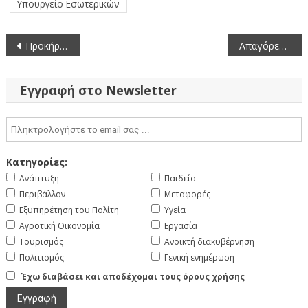
Υπουργείο Εσωτερικών
Πλοήγηση
Προκήρυξη για την πλήρωση τεσσάρων (4) θέσεων ευθύνης επιπέδου Γενικής Διεύθυνσης στην ΗΔΙΚΑ ΑΕ (31-7-2024)
Απαγόρευση κυκλοφορίας σε περιοχές Natura και Δάση της ΠΕ Κοζάνης (3-8-2024)
άρθρων
Εγγραφή στο Newsletter
Κατηγορίες:
Ανάπτυξη
Παιδεία
Περιβάλλον
Μεταφορές
Εξυπηρέτηση του Πολίτη
Υγεία
Αγροτική Οικονομία
Εργασία
Τουρισμός
Ανοικτή διακυβέρνηση
Πολιτισμός
Γενική ενημέρωση
Έχω διαβάσει και αποδέχομαι τους όρους χρήσης