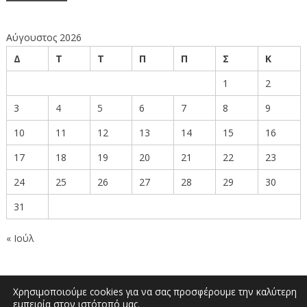
Αύγουστος 2026
Δ
Τ
Τ
Π
Π
Σ
Κ
1
2
3
4
5
6
7
8
9
10
11
12
13
14
15
16
17
18
19
20
21
22
23
24
25
26
27
28
29
30
31
« Ιούλ
Χρησιμοποιούμε cookies για να σας προσφέρουμε την καλύτερη
εμπειρία στον ιστότοπό μας.