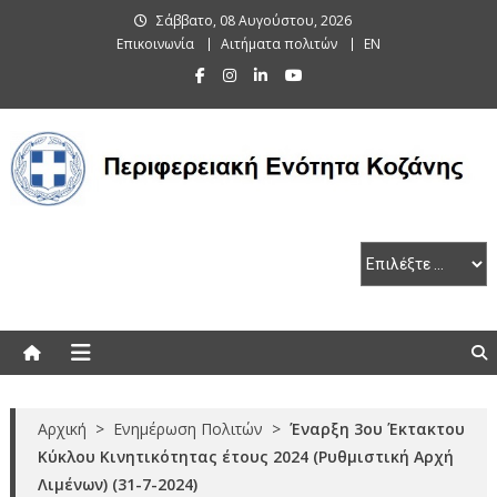
Skip
Σάββατο, 08 Αυγούστου, 2026
to
Επικοινωνία
Αιτήματα πολιτών
EN
content
Περιφερειακή Ενότητα Κοζάνης
Αρχική
>
Ενημέρωση Πολιτών
>
Έναρξη 3ου Έκτακτου
Κύκλου Κινητικότητας έτους 2024 (Ρυθμιστική Αρχή
Λιμένων) (31-7-2024)