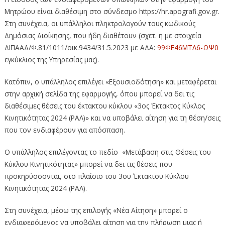
Μητρώου είναι διαθέσιμη στο σύνδεσμο https://hr.apografi.gov.gr.
Στη συνέχεια, οι υπάλληλοι πληκτρολογούν τους κωδικούς
Δημόσιας Διοίκησης, που ήδη διαθέτουν (σχετ. η με στοιχεία
ΔΙΠΑΑΔ/Φ.81/1011/οικ.9434/31.5.2023 με ΑΔΑ:
99ΦΕ46ΜΤΛ6-ΩΨ0
εγκύκλιος της Υπηρεσίας μας).
Κατόπιν, ο υπάλληλος επιλέγει «Εξουσιοδότηση» και μεταφέρεται
στην αρχική σελίδα της εφαρμογής, όπου μπορεί να δει τις
διαθέσιμες θέσεις του έκτακτου κύκλου «3ος Έκτακτος Κύκλος
Κινητικότητας 2024 (ΡΑΛ)» και να υποβάλει αίτηση για τη θέση/σεις
που τον ενδιαφέρουν για απόσπαση.
Ο υπάλληλος επιλέγοντας το πεδίο «Μετάβαση στις Θέσεις του
Κύκλου Κινητικότητας» μπορεί να δει τις θέσεις που
προκηρύσσονται, στο πλαίσιο του 3ου Έκτακτου Κύκλου
Κινητικότητας 2024 (ΡΑΛ).
Στη συνέχεια, μέσω της επιλογής «Νέα Αίτηση» μπορεί ο
ενδιαφερόμενος να υποβάλει αίτηση για την πλήρωση μιας ή