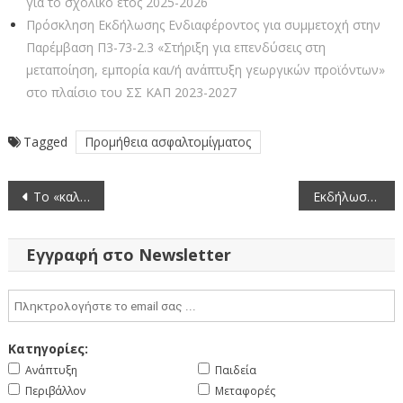
για το σχολικό έτος 2025-2026
Πρόσκληση Εκδήλωσης Ενδιαφέροντος για συμμετοχή στην
Παρέμβαση Π3-73-2.3 «Στήριξη για επενδύσεις στη
μεταποίηση, εμπορία και/ή ανάπτυξη γεωργικών προϊόντων»
στο πλαίσιο του ΣΣ ΚΑΠ 2023-2027
Tagged
Προμήθεια ασφαλτομίγματος
Πλοήγηση
Το «καλάθι» της Περιφέρειας Δυτικής Μακεδονίας σε εκδήλωση στο Μουσείο της Ακρόπολης
Εκδήλωση «Προλεγόμενα πάνω στα Πρωτεία της Παιδείας έναντι της Στρατιωτικής και Οικονομικής Ισχύος στην Υπεράσπιση του Έθνους»
άρθρων
Εγγραφή στο Newsletter
Κατηγορίες:
Ανάπτυξη
Παιδεία
Περιβάλλον
Μεταφορές