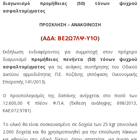
διαγωνισμό προμήθειας (50) τόνων ψυχρού
ασφαλτομίγματος
ΠΡΟΣΚΛΗΣΗ – ΑΝΑΚΟΙΝΩΣΗ
(
ΑΔΑ: ΒΕ2Ω7ΛΨ-Υ1Ο
)
Εκδήλωση ενδιαφέροντος για συμμετοχή στον πρόχειρο
διαγωνισμό
προμήθειας πενήντα (50) τόνων ψυχρού
ασφαλτομίγματος
για τις ανάγκες συντήρησης του Οδικού
Δικτύου αρμοδιότητας Π.Ε. Κοζάνης (Απόφαση Οικονομικής
Επιτροπής 141/2013).
Ο προϋπολογισμός της δαπάνης ανέρχεται στο ποσό των
12.600,00 € πλέον Φ.Π.Α. (Έκθεση ανάληψης: 698/2013,
ΚΑΕ:072.9781)
Το υλικό θα είναι συσκευασμένο σε δοχεία των 25 kgr (συνολικά
2.000 δοχεία) και θα χρησιμοποιηθεί για την επούλωση λάκκων
και φθορών στο οδικό δίκτυο, όπου απαιτείται, για άμεση και