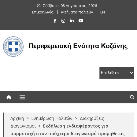
Skip
Σάββατο, 08 Αυγούστου, 2026
to
Επικοινωνία
Αιτήματα πολιτών
EN
content
Περιφερειακή Ενότητα Κοζάνης
Αρχική
>
Ενημέρωση Πολιτών
>
Διακηρύξεις -
Διαγωνισμοί
>
Εκδήλωση ενδιαφέροντος για
συμμετοχή στον πρόχειρο διαγωνισμό προμήθειας