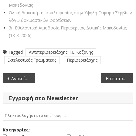
Μακεδονίας
Ολική διακοπή της κυκλοφορίας στην Υψηλή Γέφυρα Σερβίων
λόγω δοκιμαστικών φορτίσεων
3η Εθελοντική Αιμοδοσία Περιφέρειας Δυτικής Μακεδονίας
(18-3-2026)
Tagged
Αντιπεριφερειάρχης Π.Ε. Κοζάνης
Εκτελεστικός Γραμματέας
Περιφερειάρχης
Πλοήγηση
Ανακοίνωση προκήρυξης θέσης στον Ευρωπαϊκό Οργανισμό Χημικών Προϊόντων (ECHA) (30-4-2020)
Η επιστροφή των μαθητών στα σχολεία της Δευτεροβάθμιας Εκπαίδευσης Π.Ε. Κοζάνης
άρθρων
Εγγραφή στο Newsletter
Κατηγορίες: