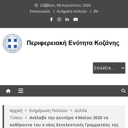
Skip
Σάββατο, 08 Αυγούστου, 2026
to
Επικοινωνία
Αιτήματα πολιτών
EN
content
Περιφερειακή Ενότητα Κοζάνης
Αρχική
>
Ενημέρωση Πολιτών
>
Δελτία
Τύπου
>
Ανέλαβε την Δευτέρα 4 Μαΐου 2020 τα
καθήκοντα του ο νέος Εκτελεστικός Γραμματέας της