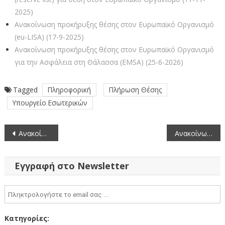
2025)
Ανακοίνωση προκήρυξης θέσης στον Ευρωπαϊκό Οργανισμό
(eu-LISA) (17-9-2025)
Ανακοίνωση προκήρυξης θέσης στον Ευρωπαϊκό Οργανισμό
για την Ασφάλεια στη Θάλασσα (EMSA) (25-6-2026)
Tagged
Πληροφορική
Πλήρωση Θέσης
Υπουργείο Εσωτερικών
Πλοήγηση
Ανακοίνωση προκήρυξης θέσης Εθνικού Εμπειρογνώμονα στον Ευρωπαϊκό Οργανισμό Συνοριοφυλακής και Ακτοφυλακής (FRΟΝΤΕΧ) – Παράταση προθεσμίας (15-5-2026)
Ανακοίνωση προκήρυξης θέσης Εθνικού Εμπειρογνώμονα στη Γενική Γραμματεία του Συμβουλίου της Ε.Ε. (15-5-2026)
άρθρων
Εγγραφή στο Newsletter
Κατηγορίες: