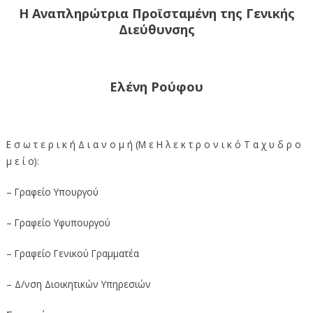
Η Αναπληρώτρια Προϊσταμένη της Γενικής
Διεύθυνσης
Ελένη Ρούφου
Ε σ ω τ ε ρ ι κ ή Δ ι α ν ο μ ή (Μ ε Η λ ε κ τ ρ ο ν ι κ ό Τ α χ υ δ ρ ο
μ ε ί ο):
– Γραφείο Υπουργού
– Γραφείο Υφυπουργού
– Γραφείο Γενικού Γραμματέα
– Δ/νση Διοικητικών Υπηρεσιών