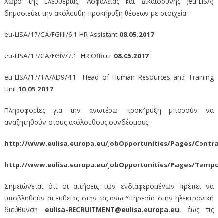
Χώρο της Ελευθερίας, Ασφάλειας και Δικαιοσύνης (eu-LISA)
δημοσιεύει την ακόλουθη προκήρυξη θέσεων με στοιχεία:
eu-LISA/17/CA/FGΙΙΙΙ/6.1 HR Assistant
08.05.2017
eu-LISA/17/CA/FGΙV/7.1 HR Officer
08.05.2017
eu-LISA/17/TA/AD9/4.1 Head of Human Resources and Training
Unit
10.05.2017
Πληροφορίες για την ανωτέρω προκήρυξη μπορούν να
αναζητηθούν στους ακόλουθους συνδέσμους:
http://www.eulisa.europa.eu/JobOpportunities/Pages/Contr
http://www.eulisa.europa.eu/JobOpportunities/Pages/Temp
Σημειώνεται ότι οι αιτήσεις των ενδιαφερομένων πρέπει να
υποβληθούν απευθείας στην ως άνω Υπηρεσία στην ηλεκτρονική
διεύθυνση
eulisa-RECRUITMENT@eulisa.europa.eu
, έως τις