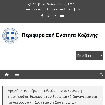
Skip
Σάββατο, 08 Αυγούστου, 2026
to
Επικοινωνία
Αιτήματα πολιτών
EN
content
Περιφερειακή Ενότητα Κοζάνης
Αρχική
>
Ενημέρωση Πολιτών
>
Ανακοίνωση
προκήρυξης θέσεων στον Ευρωπαϊκό Οργανισμό για
τη Λειτουργική Διαχείριση Συστημάτων