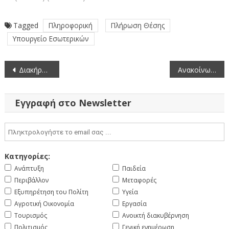
Tagged
Πληροφορική
Πλήρωση Θέσης
Υπουργείο Εσωτερικών
Πλοήγηση
Διακήρυξη ανοικτής διαδικασίας για την επιλογή αναδόχου για την κατασκευή του έργου: «Αγροτική οδοποιία του Δήμου Βοΐου»
Ανακοίνωση Προκήρυξης θέσεων υπαλλήλων στο Μεταφραστικό Κέντρο των Οργάνων της Ευρωπαϊκής Ένωσης (CdT) (4-5-2017)
άρθρων
Εγγραφή στο Newsletter
Κατηγορίες:
Ανάπτυξη
Παιδεία
Περιβάλλον
Μεταφορές
Εξυπηρέτηση του Πολίτη
Υγεία
Αγροτική Οικονομία
Εργασία
Τουρισμός
Ανοικτή διακυβέρνηση
Πολιτισμός
Γενική ενημέρωση