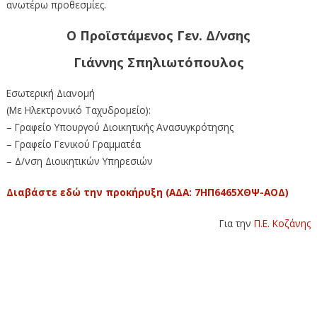
ανωτέρω προθεσμίες.
Ο Προϊστάμενος Γεν. Δ/νσης
Γιάννης Σπηλιωτόπουλος
Εσωτερική Διανομή
(Με Ηλεκτρονικό Ταχυδρομείο):
– Γραφείο Υπουργού Διοικητικής Ανασυγκρότησης
– Γραφείο Γενικού Γραμματέα
– Δ/νση Διοικητικών Υπηρεσιών
Διαβάστε εδώ την προκήρυξη (ΑΔΑ: 7ΗΠ6465ΧΘΨ-ΑΟΔ)
Για την
Π.Ε. Κοζάνης
Ανακοίνωση προκήρυξης θέσεων στον Ευρωπαϊκό
Οργανισμό για τη Λειτουργική Διαχείριση Συστημάτων
Τεχνολογιών Πληροφορικής Ευρείας Κλίμακος στο Χώρο
της Ελευθερίας, Ασφάλειας και Δικαιοσύνης (eu-LISA) (4-