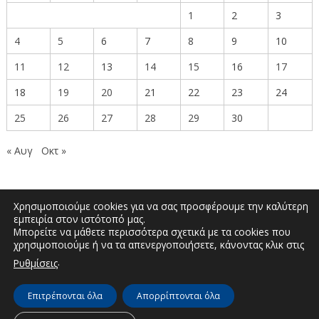
1
2
3
4
5
6
7
8
9
10
11
12
13
14
15
16
17
18
19
20
21
22
23
24
25
26
27
28
29
30
« Αυγ
Οκτ »
Χρησιμοποιούμε cookies για να σας προσφέρουμε την καλύτερη
εμπειρία στον ιστότοπό μας.
Μπορείτε να μάθετε περισσότερα σχετικά με τα cookies που
Δημοκρατίας 27, Κοζάνη 50100 | Τηλέφωνο:
χρησιμοποιούμε ή να τα απενεργοποιήσετε, κάνοντας κλικ στις
2461351590 | Email: info.kozani@pdm.gov.gr
.
Ρυθμίσεις
Επιτρέπονται όλα
Απορρίπτονται όλα
© Διεύθυνση Διαφάνειας & Ηλεκτρονικής Διακυβέρνησης | Περιφερειακή
Ενότητα Κοζάνης | 2026