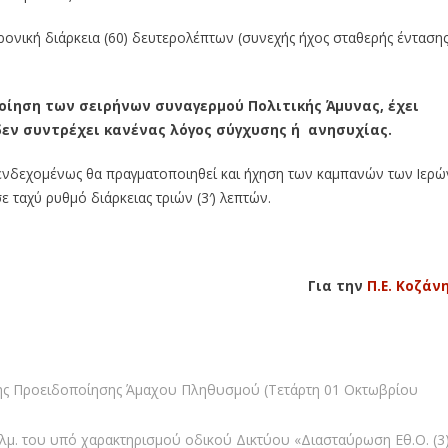
ρονική διάρκεια (60) δευτερολέπτων (συνεχής ήχος σταθερής έντασης
ποίηση των σειρήνων συναγερμού Πολιτικής Άμυνας, έχει
εν συντρέχει κανένας λόγος σύγχυσης ή ανησυχίας.
ενδεχομένως θα πραγματοποιηθεί και ήχηση των καμπανών των Ιερώ
 ταχύ ρυθμό διάρκειας τριών (3′) λεπτών.
Για την
Π.Ε. Κοζάν
ρης Προειδοποίησης Άμαχου Πληθυσμού (Τετάρτη 01 Οκτωβρίου
λμ. του υπό χαρακτηρισμού οδικού Δικτύου «Διασταύρωση Εθ.Ο. (3