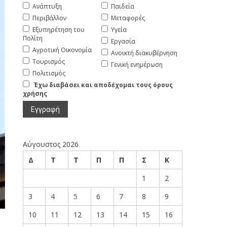
Ανάπτυξη
Παιδεία
Περιβάλλον
Μεταφορές
Εξυπηρέτηση του
Υγεία
Πολίτη
Εργασία
Αγροτική Οικονομία
Ανοικτή διακυβέρνηση
Τουρισμός
Γενική ενημέρωση
Πολιτισμός
Έχω διαβάσει και αποδέχομαι τους όρους
χρήσης
Αύγουστος 2026
Δ
Τ
Τ
Π
Π
Σ
Κ
1
2
3
4
5
6
7
8
9
10
11
12
13
14
15
16