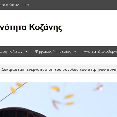
ατα πολιτών
EN
ωση Πολιτών
Ψηφιακές Υπηρεσίες
Ανοιχτή Διακυβέρν
Δοκιμαστική ενεργοποίηση του συνόλου των σειρήνων συναγ