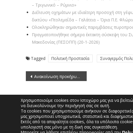
– Τριγωνικό – Ρύμνιο»
Διέλευση οχημάτων με ιδιαίτερη προσοχή στη γέφυ
δικτύου «Πτολεμαΐδα – Γαλάτεια – Όρια Π.Ε. Φλώρι
Ολοκληρώθηκαν σημαντικές παρεμβάσεις πυροπροσ
Πραγματοποιήθηκε σήμερα έκτακτη σύσκεψη του Συν
Μακεδονίας (ΠΕΣΟΠΠ) (20-1-2026)
Tagged
Πολιτική Προστασία
Συναγερμός Πολι
Πλοήγηση
Ανακοίνωση προκήρυξης θέσης στο Σώμα Ευρωπαϊκών Ρυθμιστών για τις Ηλεκτρονικές Επικοινωνίες (28-9-2023)
άρθρων
Χρησιμοποιούμε cookies στον Ιστοχώρο μας για να βελτιώσ
να διευκολύνουμε την περιήγησή σας σε αυτή.
Τα cookies που χρησιμοποιούμε ανήκουν σε διαφορετικές
μας χρησιμοποιεί υποχρεωτικά, στατιστικά και διαφημιστικ
Δημοκρατίας 27, Κο
Εκτός από τα απαραίτητα cookies, όλα τα υπόλοιπα cookie
υπολογιστή σας μόνο με τη δική σας συγκατάθεση.
Μπορείτε να λάβετε επιπλέον πληροφορίες από την
Πολι