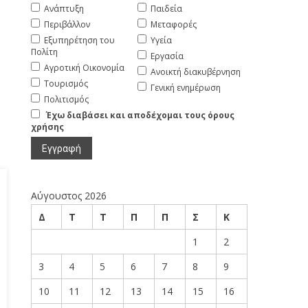
Ανάπτυξη
Παιδεία
Περιβάλλον
Μεταφορές
Εξυπηρέτηση του
Υγεία
Πολίτη
Εργασία
Αγροτική Οικονομία
Ανοικτή διακυβέρνηση
Τουρισμός
Γενική ενημέρωση
Πολιτισμός
Έχω διαβάσει και αποδέχομαι τους όρους
χρήσης
Αύγουστος 2026
Δ
Τ
Τ
Π
Π
Σ
Κ
1
2
3
4
5
6
7
8
9
10
11
12
13
14
15
16