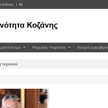
α πολιτών
EN
ωση Πολιτών
Ψηφιακές Υπηρεσίες
Ανοιχτή Διακυβέρν
ή τεχνικού