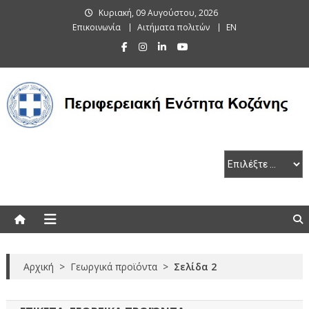
Skip
Κυριακή, 09 Αυγούστου, 2026
to
Επικοινωνία
Αιτήματα πολιτών
EN
content
Περιφερειακή Ενότητα Κοζάνης
Αρχική
>
Γεωργικά προϊόντα
>
Σελίδα 2