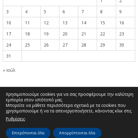
1
2
3
4
5
6
7
8
9
10
11
12
13
14
15
16
17
18
19
20
21
22
23
24
25
26
27
28
29
30
31
« Ιούλ
Χρησιμοποιούμε cookies για να σας προσφέρουμε την καλύτερη
εμπειρία στον ιστότοπό μας.
Μπορείτε να μάθετε περισσότερα σχετικά με τα cookies που
Δημοκρατίας 27, Κοζάνη 50100 | Τηλέφωνο:
χρησιμοποιούμε ή να τα απενεργοποιήσετε, κάνοντας κλικ στις
2461351590 | Email: info.kozani@pdm.gov.gr
.
Ρυθμίσεις
Επιτρέπονται όλα
Απορρίπτονται όλα
© Διεύθυνση Διαφάνειας & Ηλεκτρονικής Διακυβέρνησης | Περιφερειακή