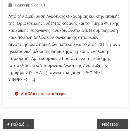
1 Δεκεμβρίου 2016
Από την Διεύθυνση Αγροτικής Οικονομίας και Κτηνιατρικής
της Περιφερειακής Ενότητας Κοζάνης και το Τμήμα Φυτικής
και Ζωϊκής Παραγωγής ανακοινώνεται ότι: Η συμπλήρωση
και υποβολή δηλώσεων συγκομιδής σταφυλιών
οινοποιήσιμων ποικιλιών αμπέλου για το έτος 2016, μόνο
ηλεκτρονικά μέσω της ψηφιακής υπηρεσίας «Δήλωση
Συγκομιδής Αμπελουργικών Προϊόντων» της επίσημης
ιστοσελίδας του Υπουργείου Αγροτικής Ανάπτυξης &
Τροφίμων (Υπ.Α.Α.Τ.). www.minagric.gr. (ΨΗΦΙΑΚΕΣ
ΥΠΗΡΕΣΙΕΣ […]
Διαβάστε περισσότερα
Πλοήγηση
Παλαιότερα άρθρα
Νεότερα άρθρα