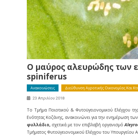
Ο μαύρος αλευρώδης των ε
spiniferus
Ανακοινώσεις
Διεύθυνση Αγροτικής Οικονομίας Και Κτ
23 Απριλίου 2018
Το Τμήμα Ποιοτικού & Φυτοϋγειονομικού Ελέγχου της 
Ενότητας Κοζάνης, ανακοινώνει για την ενημέρωση τω
φυλλάδιο,
σχετικά με τον επιβλαβή οργανισμό
Aleyro
Τμήματος Φυτοϋγειονομικού Ελέγχου του Υπουργείου Α