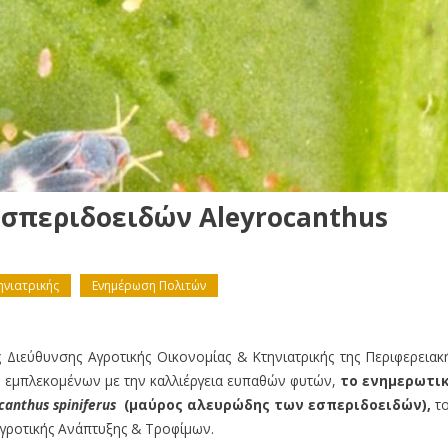
σπεριδοειδών Aleyrocanthus
ηνιατρικής
Ενημέρωση Πολιτών
Διεύθυνσης Αγροτικής Οικονομίας & Κτηνιατρικής της Περιφερειακ
ν εμπλεκομένων με την καλλιέργεια ευπαθών φυτών,
το ενημερωτι
canthus
spiniferus
(μαύρος αλευρώδης των εσπεριδοειδών),
τ
γροτικής Ανάπτυξης & Τροφίμων.