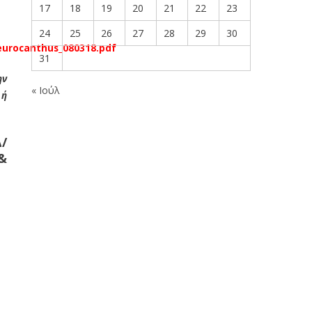
17
18
19
20
21
22
23
24
25
26
27
28
29
30
eurocanthus_080318.pdf
31
ην
« Ιούλ
 ή
/
&