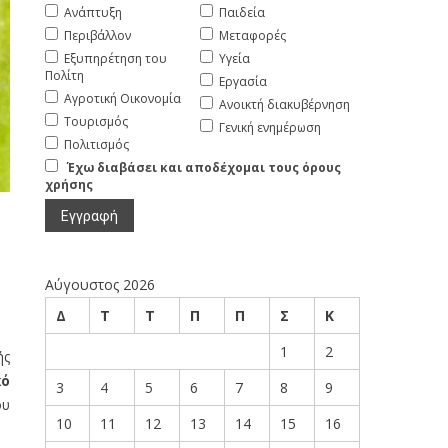
Ανάπτυξη
Παιδεία
Περιβάλλον
Μεταφορές
Εξυπηρέτηση του
Υγεία
Πολίτη
Εργασία
Αγροτική Οικονομία
Ανοικτή διακυβέρνηση
Τουρισμός
Γενική ενημέρωση
Πολιτισμός
Έχω διαβάσει και αποδέχομαι τους όρους
χρήσης
Αύγουστος 2026
Δ
Τ
Τ
Π
Π
Σ
Κ
1
2
ής
κό
3
4
5
6
7
8
9
ου
10
11
12
13
14
15
16