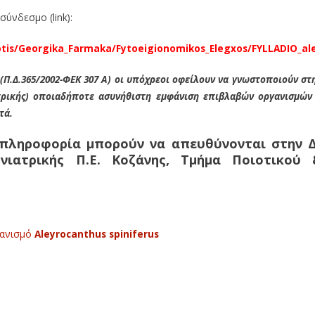
σύνδεσμο (link):
otis/Georgika_Farmaka/Fytoeigionomikos_Elegxos/FYLLADIO_al
Π.Δ.365/2002-ΦΕΚ 307 Α) οι υπόχρεοι οφείλουν να γνωστοποιούν στ
ατρικής) οποιαδήποτε ασυνήθιστη εμφάνιση επιβλαβών οργανισμών
τά.
 πληροφορία μπορούν να απευθύνονται στην Δ
νιατρικής Π.Ε. Κοζάνης, Τμήμα Ποιοτικού 
γανισμό
Aleyrocanthus
spiniferus