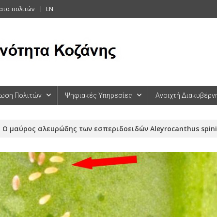
ατα πολιτών
EN
ωση Πολιτών
Ψηφιακές Υπηρεσίες
Ανοιχτή Διακυβέρν
Ο μαύρος αλευρώδης των εσπεριδοειδών Aleyrocanthus spini