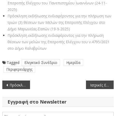
Επιτροπής Ελέγχου του Πανεπιστημίου Ιωαννίνων (24-11-
2025)
Πρόσκληση εκδήλωσης ενδιαφέροντος για την πλήρωση των
τριών (3) θέσεων των Μελών της Επιτροπής Ελέγχου στο
Δήμο Μαρωνείας-Σαπών (19-9-2025)
Πρόσκληση εκδήλωσης ενδιαφέροντος για την πλήρωση
θέσεων των μελών της Επιτροπής Ελέγχου του ν.4795/2021
στο Δήμο Καλαβρύτων
Tagged
Ελεγκτικό Συνέδριο
Ημερίδα
Περιφερειάρχης
Πλοήγηση
Πρόσκληση εκδήλωσης ενδιαφέροντος νέων δρομολογίων μεταφοράς μαθητών Δήμου Εορδαίας της Π.Ε Κοζάνης για το σχολικό έτος 2024-2025 (Α’, Β’, Γ’ τρίμηνο)
Ιατρικές Ειδικότητες Περιφερειακής Ενότητας Κοζάνης – Τελευταία ενημέρωση 24-10-2024
άρθρων
Εγγραφή στο Newsletter