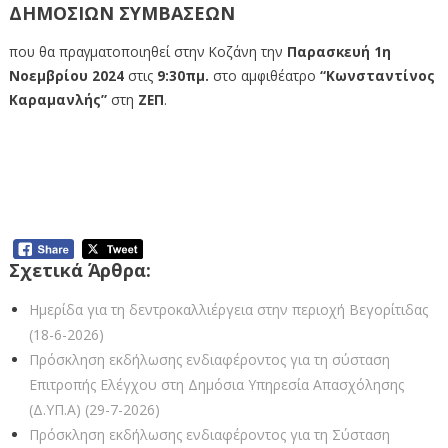
ΔΗΜΟΣΙΩΝ ΣΥΜΒΑΣΕΩΝ
που θα πραγματοποιηθεί στην Κοζάνη την
Παρασκευή 1η
Νοεμβρίου 2024
στις
9:30πμ.
στο αμφιθέατρο
“Κωνσταντίνος
Καραμανλής”
στη
ΖΕΠ
.
Πρόσκληση στην ημερίδα με θέμα: Το
Ελεγκτικό Συνέδριο κατά τη διενέργεια του
Προσυμβατικού Ελέγχου των Δημόσιων
Συμβάσεων
Σχετικά Άρθρα:
Ημερίδα για τη δεντροκαλλιέργεια στην περιοχή Βεγορίτιδας
(18-6-2026)
Πρόσκληση εκδήλωσης ενδιαφέροντος για τη σύσταση
Επιτροπής Ελέγχου στη Δημόσια Υπηρεσία Απασχόλησης
(Δ.ΥΠ.Α) (29-7-2026)
Πρόσκληση εκδήλωσης ενδιαφέροντος για τη Σύσταση