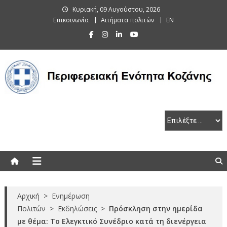
Skip
Κυριακή, 09 Αυγούστου, 2026
to
Επικοινωνία
Αιτήματα πολιτών
EN
content
Περιφερειακή Ενότητα Κοζάνης
Αρχική
>
Ενημέρωση
Πολιτών
>
Εκδηλώσεις
>
Πρόσκληση στην ημερίδα
με θέμα: Το Ελεγκτικό Συνέδριο κατά τη διενέργεια