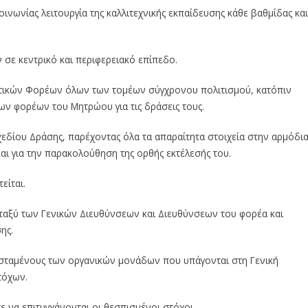
κοινωνίας λειτουργία της καλλιτεχνικής εκπαίδευσης κάθε βαθμίδας και
 σε κεντρικό και περιφερειακό επίπεδο.
ιστικών Φορέων όλων των τομέων σύγχρονου πολιτισμού, κατόπιν
ων φορέων του Μητρώου για τις δράσεις τους.
χεδίου Δράσης, παρέχοντας όλα τα απαραίτητα στοιχεία στην αρμόδι
αι για την παρακολούθηση της ορθής εκτέλεσής του.
είται.
εταξύ των Γενικών Διευθύνσεων και Διευθύνσεων του φορέα και
ης.
ϊσταμένους των οργανικών μονάδων που υπάγονται στη Γενική
τόχων.
ε να επιτυγχάνονται οι θεσπισμένοι στόχοι.