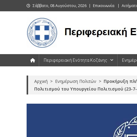
Skip
Σάββατο, 08 Αυγούστου, 2026
Επικοινωνία
Αιτήματ
to
content
Περιφερειακή Ενότητα Κοζάνης
Περιφερειακή Ενότητα Κοζάνης
Ενημέρ
Αρχική
>
Ενημέρωση Πολιτών
>
Προκήρυξη πλή
Πολιτισμού του Υπουργείου Πολιτισμού (23-7-