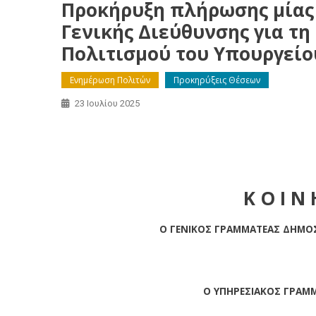
Προκήρυξη πλήρωσης μίας 
Γενικής Διεύθυνσης για τ
Πολιτισμού του Υπουργείου
Ενημέρωση Πολιτών
Προκηρύξεις Θέσεων
23 Ιουλίου 2025
Προκήρυξη πλήρωσης μίας (1) θέσης ευθύνης επι
Σύγχρονου Πολιτισμού του Υπουργείου Πολιτισμο
Υπαλληλικού Κώδικα (Ν. 3528/2007), όπως ισχύου
Κ Ο Ι Ν
Ο ΓΕΝΙΚΟΣ ΓΡΑΜΜΑΤΕΑΣ ΔΗΜΟΣ
Ο ΥΠΗΡΕΣΙΑΚΟΣ ΓΡΑΜΜ