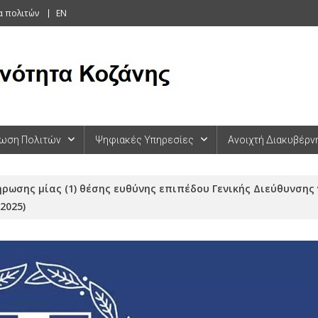
α πολιτών
EN
ωση Πολιτών
Ψηφιακές Υπηρεσίες
Ανοιχτή Διακυβέρν
ρωσης μίας (1) θέσης ευθύνης επιπέδου Γενικής Διεύθυνσης 
2025)