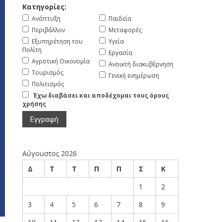
Κατηγορίες:
Ανάπτυξη
Παιδεία
Περιβάλλον
Μεταφορές
Εξυπηρέτηση του
Υγεία
Πολίτη
Εργασία
Αγροτική Οικονομία
Ανοικτή διακυβέρνηση
Τουρισμός
Γενική ενημέρωση
Πολιτισμός
Έχω διαβάσει και αποδέχομαι τους όρους
χρήσης
Αύγουστος 2026
Δ
Τ
Τ
Π
Π
Σ
Κ
1
2
3
4
5
6
7
8
9