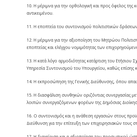
10. Η μέριμνα για την ορθολογική και προς όφελος της 
αντικειμένου.
11. Η εποπτεία του συντονισμού πολιτιστικών δράσεων
12. Η μέριμνα για την αξιοποίηση του Μητρώου Πολιτ
εποπτείας και ελέγχου νομιμότητας των επιχορηγούμεν
13. Η κατά λόγο αρμοδιότητας κατάρτιση του Ετήσιου Σ
Υπηρεσία Συντονισμού του Υπουργείου, καθώς επίσης κ
14. Η εκπροσώπηση της Γενικής Διεύθυνσης, όπου απαιτ
15. Η διασφάλιση συνθηκών οριζόντιας συνεργασίας μ
λοιπών συνεργαζόμενων φορέων της Δημόσιας Διοίκησ
16. Ο συντονισμός και η ανάθεση εργασιών στους προ
Διεύθυνση για την επίτευξη των επιχειρησιακών τους σ
17. Η διαχείριση και η αξιοποίηση του προσωπικού ώστ