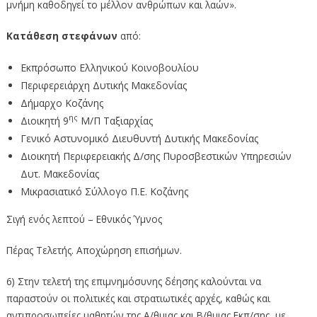
μνήμη καθοδηγεί το μέλλον ανθρώπων και λαών».
Κατάθεση στεφάνων
από:
Εκπρόσωπο Ελληνικού Κοινοβουλίου
Περιφερειάρχη Δυτικής Μακεδονίας
Δήμαρχο Κοζάνης
ης
Διοικητή 9
Μ/Π Ταξιαρχίας
Γενικό Αστυνομικό Διευθυντή Δυτικής Μακεδονίας
Διοικητή Περιφερειακής Δ/σης Πυροσβεστικών Υπηρεσιών
Δυτ. Μακεδονίας
Μικρασιατικό Σύλλογο Π.Ε. Κοζάνης
Σιγή ενός λεπτού – Εθνικός Ύμνος
Πέρας Τελετής. Αποχώρηση επισήμων.
6) Στην τελετή της επιμνημόσυνης δέησης καλούνται να
παραστούν οι πολιτικές και στρατιωτικές αρχές, καθώς και
αντιπροσωπείες μαθητών της Α/θμιας και Β/θμιας Εκπ/σης, με