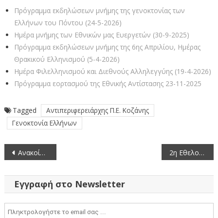
Πρόγραμμα εκδηλώσεων μνήμης της γενοκτονίας των
Ελλήνων του Πόντου (24-5-2026)
Ημέρα μνήμης των Εθνικών μας Ευεργετών (30-9-2025)
Πρόγραμμα εκδηλώσεων μνήμης της 6ης Απριλίου, Ημέρας
Θρακικού Ελληνισμού (5-4-2026)
Ημέρα Φιλελληνισμού και Διεθνούς Αλληλεγγύης (19-4-2026)
Πρόγραμμα εορτασμού της Εθνικής Αντίστασης 23-11-2025
Tagged
Αντιπεριφερειάρχης Π.Ε. Κοζάνης
Γενοκτονία Ελλήνων
Πλοήγηση
Ανακοίνωση προκήρυξης θέσης στο Τμήμα Υγειονομικής Περίθαλψης και Κοινωνικών Υπηρεσιών του Συμβουλίου της Ε.Ε. (15-9-2025)
2η Εθελοντική Αιμοδοσία Περιφέρειας Δυτικής Μακεδονίας (18-9-2025)
άρθρων
Εγγραφή στο Newsletter