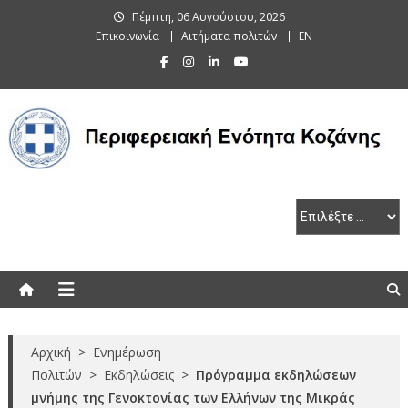
Skip
Πέμπτη, 06 Αυγούστου, 2026
to
Επικοινωνία
Αιτήματα πολιτών
EN
content
Περιφερειακή Ενότητα Κοζάνης
Αρχική
>
Ενημέρωση
Πολιτών
>
Εκδηλώσεις
>
Πρόγραμμα εκδηλώσεων
μνήμης της Γενοκτονίας των Ελλήνων της Μικράς