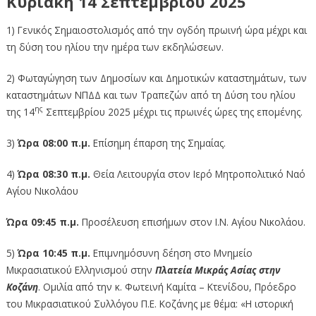
Κυριακή
1
4 Σεπτεμβρίου 20
2
5
1) Γενικός Σημαιοστολισμός από την ογδόη πρωινή ώρα μέχρι και
τη δύση του ηλίου την ημέρα των εκδηλώσεων.
2) Φωταγώγηση των Δημοσίων και Δημοτικών καταστημάτων, των
καταστημάτων ΝΠΔΔ και των Τραπεζών από τη Δύση του ηλίου
ης
της 14
Σεπτεμβρίου 2025 μέχρι τις πρωινές ώρες της επομένης.
3)
Ώρα 08:00 π.μ.
Επίσημη έπαρση της Σημαίας.
4)
Ώρα 08:30 π.μ.
Θεία Λειτουργία στον Ιερό Μητροπολιτικό Ναό
Αγίου Νικολάου
Ώρα 09:45 π.μ.
Προσέλευση επισήμων στον Ι.Ν. Αγίου Νικολάου.
5)
Ώρα 10:45 π.μ.
Επιμνημόσυνη δέηση στο Μνημείο
Μικρασιατικού Ελληνισμού στην
Πλατεία Μικράς Ασίας στην
Κοζάνη
. Ομιλία από την κ. Φωτεινή Καμίτα – Κτενίδου, Πρόεδρο
του Μικρασιατικού Συλλόγου Π.Ε. Κοζάνης με θέμα: «Η ιστορική