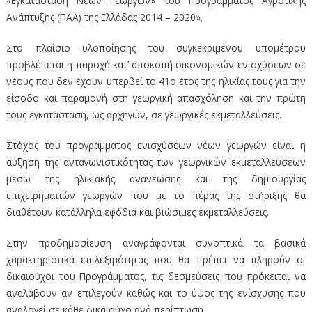
«Εγκατάσταση Νέων Γεωργών» του Προγράμματος Αγροτικής
Ανάπτυξης (ΠΑΑ) της Ελλάδας 2014 – 2020».
Στο πλαίσιο υλοποίησης του συγκεκριμένου υπομέτρου
προβλέπεται η παροχή κατ’ αποκοπή οικονομικών ενισχύσεων σε
νέους που δεν έχουν υπερβεί το 41ο έτος της ηλικίας τους για την
είσοδο και παραμονή στη γεωργική απασχόληση και την πρώτη
τους εγκατάσταση, ως αρχηγών, σε γεωργικές εκμεταλλεύσεις.
Στόχος του προγράμματος ενισχύσεων νέων γεωργών είναι η
αύξηση της ανταγωνιστικότητας των γεωργικών εκμεταλλεύσεων
µέσω της ηλικιακής ανανέωσης και της δημιουργίας
επιχειρηματιών γεωργών που µε το πέρας της στήριξης θα
διαθέτουν κατάλληλα εφόδια και βιώσιμες εκμεταλλεύσεις.
Στην προδημοσίευση αναγράφονται συνοπτικά τα βασικά
χαρακτηριστικά επιλεξιμότητας που θα πρέπει να πληρούν οι
δικαιούχοι του Προγράμματος, τις δεσμεύσεις που πρόκειται να
αναλάβουν αν επιλεγούν καθώς και το ύψος της ενίσχυσης που
αναλογεί σε κάθε δικαιούχο ανά περίπτωση.