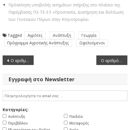
Πρόσκληση υποβολής αιτημάτων στήριξης στο πλαίσιο της
Παρέμβασης Π3-73-3.5 «Προστασία, Διατήρηση και Βελτίωση
των Γενετικών Πόρων στην Κτηνοτροφία»
Tagged
Αγρότες
Ανάπτυξη
Γεωργία
Πρόγραμμα Αγροτικής Ανάπτυξης
Ωφελούμενοι
Πλοήγηση
Ο αριθμός των ενεργών κρουσμάτων της Περιφερειακής Ενότητας Κοζάνης, από τις 12-4-2021 έως 25-4-2021
Ο αριθμός των ενεργών κρουσμάτων της Περιφερειακής Ενότητας Κοζάνης, από τις 13-4-2021 έως 26-4-2021
άρθρων
Εγγραφή στο Newsletter
Κατηγορίες:
Ανάπτυξη
Παιδεία
Περιβάλλον
Μεταφορές
Εξυπηρέτηση του Πολίτη
Υγεία