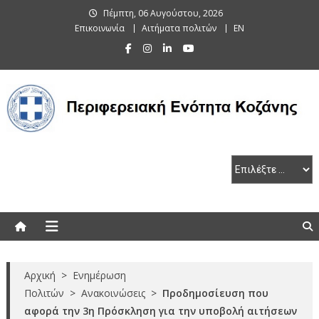
Skip
Πέμπτη, 06 Αυγούστου, 2026
to
Επικοινωνία
Αιτήματα πολιτών
EN
content
Περιφερειακή Ενότητα Κοζάνης
Αρχική
>
Ενημέρωση
Πολιτών
>
Ανακοινώσεις
>
Προδημοσίευση που
αφορά την 3η Πρόσκληση για την υποβολή αιτήσεων