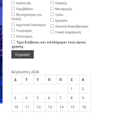
Ανάπτυξη
Παιδεία
Περιβάλλον
Μεταφορές
Εξυπηρέτηση του
Υγεία
Πολίτη
Εργασία
Αγροτική Οικονομία
Ανοικτή διακυβέρνηση
Τουρισμός
Γενική ενημέρωση
Πολιτισμός
Έχω διαβάσει και αποδέχομαι τους όρους
χρήσης
Αύγουστος 2026
Δ
Τ
Τ
Π
Π
Σ
Κ
1
2
3
4
5
6
7
8
9
10
11
12
13
14
15
16