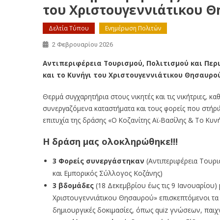
του Χριστουγεννιάτικου 
Δελτία Τύπου
Ενημέρωση Πολιτών
2 Φεβρουαρίου 2026
Αντιπεριφέρεια Τουρισμού, Πολιτισμού και Πε
και το Κυνήγι του Χριστουγεννιάτικου Θησαυρο
Θερμά συγχαρητήρια στους νικητές και τις νικήτριες, κ
συνεργαζόμενα καταστήματα και τους φορείς που στήρι
επιτυχία της δράσης «Ο Κοζανίτης Αϊ-Βασίλης & Το Κυ
Η δράση μας ολοκληρώθηκε!!!
3 Φορείς συνεργάστηκαν
(Αντιπεριφέρεια Τουρ
και Εμπορικός Σύλλογος Κοζάνης)
3 βδομάδες
(18 Δεκεμβρίου έως τις 9 Ιανουαρίου) 
Χριστουγεννιάτικου Θησαυρού» επισκεπτόμενοι τα
δημιουργικές δοκιμασίες, όπως quiz γνώσεων, παιχνί