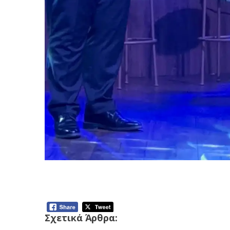
Ολοκλήρωση δράσης «Ο Κοζανίτης Αϊ Β
Θησαυρού»
Σχετικά Άρθρα: