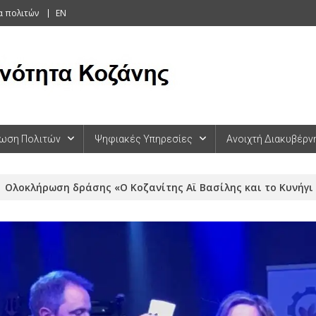
α πολιτών
EN
ωση Πολιτών
Ψηφιακές Υπηρεσίες
Ανοιχτή Διακυβέρν
Ολοκλήρωση δράσης «Ο Κοζανίτης Αϊ Βασίλης και το Κυνήγ