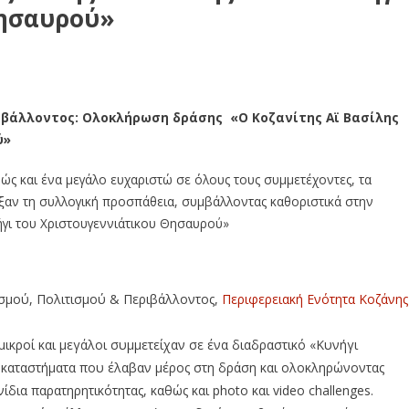
Θησαυρού»
ριβάλλοντος: Ολοκλήρωση δράσης «Ο Κοζανίτης Αϊ Βασίλης
ύ»
αθώς και ένα μεγάλο ευχαριστώ σε όλους τους συμμετέχοντες, τα
ξαν τη συλλογική προσπάθεια, συμβάλλοντας καθοριστικά στην
νήγι του Χριστουγεννιάτικου Θησαυρού»
ισμού, Πολιτισμού & Περιβάλλοντος,
Περιφερειακή Ενότητα Κοζάνης
μικροί και μεγάλοι συμμετείχαν σε ένα διαδραστικό «Κυνήγι
 καταστήματα που έλαβαν μέρος στη δράση και ολοκληρώνοντας
δια παρατηρητικότητας, καθώς και photo και video challenges.