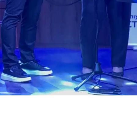
ασίλης και το Κυνήγι του Χριστουγεννιάτικου