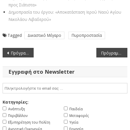
προς Σιάτιστα»
Δημοπρασία του έργου: «Αποκατάσταση Ιερού Ναού Αγίου
Νικολάου Λιβαδερού»
Tagged
Δικαστικό Μέγαρο
Πυροπροστασία
Πλοήγηση
Πρόγραμμα εορτασμού της ημέρας των Ενόπλων Δυνάμεων (21-11-2023)
Πρόγραμμα εορτασμού της Εθνικής Αντίστασης 26-11-2023
άρθρων
Εγγραφή στο Newsletter
Κατηγορίες:
Ανάπτυξη
Παιδεία
Περιβάλλον
Μεταφορές
Εξυπηρέτηση του Πολίτη
Υγεία
Αγροτική Οικονομία
Εργασία