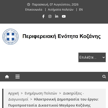
Skip
Παρασκευή, 07 Αυγούστου, 2026
to
Επικοινωνία
Αιτήματα πολιτών
EN
content
Περιφερειακή Ενότητα Κοζάνης
Αρχική
>
Ενημέρωση Πολιτών
>
Διακηρύξεις -
Διαγωνισμοί
>
Ηλεκτρονική Δημοπρασία του έργου:
Πυροπροστασία Δικαστικού Μεγάρου Κοζάνης