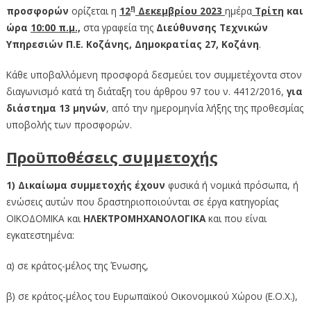
η
προσφορών
ορίζεται η
12
Δεκεμβρίου 2023
ημέρα
Τρίτη
και
ώρα
10:00 π.μ.,
στα γραφεία της
Διεύθυνσης Τεχνικών
Υπηρεσιών Π.Ε. Κοζάνης, Δημοκρατίας 27, Κοζάνη
.
Κάθε υποβαλλόμενη προσφορά δεσμεύει τον συμμετέχοντα στον
διαγωνισμό κατά τη διάταξη του άρθρου 97 του ν. 4412/2016,
για
διάστημα 13 μηνών
, από την ημερομηνία λήξης της προθεσμίας
υποβολής των προσφορών.
Προϋποθέσεις συμμετοχής
1) Δικαίωμα συμμετοχής έχουν
φυσικά ή νομικά πρόσωπα, ή
ενώσεις αυτών που δραστηριοποιούνται σε έργα κατηγορίας
ΟΙΚΟΔΟΜΙΚΑ και
ΗΛΕΚΤΡΟΜΗΧΑΝΟΛΟΓΙΚΑ
και που είναι
εγκατεστημένα:
α) σε κράτος-μέλος της Ένωσης,
β) σε κράτος-μέλος του Ευρωπαϊκού Οικονομικού Χώρου (Ε.Ο.Χ.),