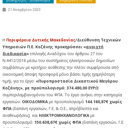
Διακηρύξεις - Διαγωνισμοί
Ενημέρωση Πολιτών
21 Νοεμβρίου 2023
Ηλεκτρονική Δημοπρασία του έργου: Πυροπροστασία
Δικαστικού Μεγάρου Κοζάνης
Η
Περιφέρεια Δυτικής Μακεδονίας
/Διεύθυνση Τεχνικών
Υπηρεσιών Π.Ε. Κοζάνης προκηρύσσει
«
ανοιχτή
διαδικασία
»
επιλογής Αναδόχου του άρθρου 27 του
Ν.4412/2016 μέσω του συστήματος ηλεκτρονικών δημοσίων
συμβάσεων με κριτήριο ανάθεσης την πλέον συμφέρουσα από
οικονομική άποψη προσφορά μόνο βάσει τιμής (χαμηλότερη
τιμή), για το έργο:
«Πυροπροστασία Δικαστικού Μεγάρου
Κοζάνης», με προϋπολογισμό:
374.480,00 ΕΥΡΩ
συμπεριλαμβανομένου του ΦΠΑ. Το έργο ανήκει στην κατηγορία
εργασιών:
ΟΙΚΟΔΟΜΙΚΑ
με προϋπολογισμό
144.160,87€
χωρίς
ΦΠΑ
(δαπάνη εργασιών, Γ.Ε. & Ο.Ε., απρόβλεπτα και
αναθεωρήσεις) και
ΗΛΕΚΤΡΟΜΗΧΑΝΟΛΟΓΙΚΑ
με
προϋπολογισμό:
150.638,67€
χωρίς ΦΠΑ
(δαπάνη εργασιών, Γ.Ε.