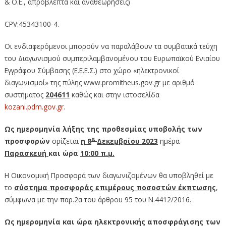
& Ο.Ε., απρόβλεπτα και αναθεωρήσεις)
CPV:45343100-4.
Οι ενδιαφερόμενοι μπορούν να παραλάβουν τα συμβατικά τεύχη
του Διαγωνισμού συμπεριλαμβανομένου του Ευρωπαϊκού Ενιαίου
Εγγράφου Σύμβασης (Ε.Ε.Ε.Σ.) στο χώρο «ηλεκτρονικοί
διαγωνισμοί» της πύλης www.promitheus.gov.gr με αριθμό
συστήματος
204611
καθώς και στην ιστοσελίδα
kozani.pdm.gov.gr
.
Ως ημερομηνία λήξης της προθεσμίας υποβολής των
α
προσφορών
ορίζεται
η 8
Δεκεμβρίου 2023
ημέρα
Παρασκευή
και ώρα
10:00 π.μ.
Η Οικονομική Προσφορά των διαγωνιζομένων θα υποβληθεί με
το
σύστημα προσφοράς επιμέρους ποσοστών έκπτωσης
,
σύμφωνα με την παρ.2α του άρθρου 95 του Ν.4412/2016.
Ως ημερομηνία και ώρα ηλεκτρονικής αποσφράγισης των