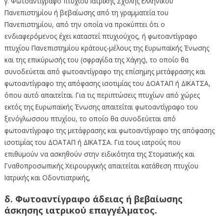
γ. Φωτοαντίγραφο πτυχίου Ιατρικής Σχολής Ελληνικού
Πανεπιστημίου ή βεβαίωσης από τη γραμματεία του
Πανεπιστημίου, από την οποία να προκύπτει ότι ο
ενδιαφερόμενος έχει καταστεί πτυχιούχος, ή φωτοαντίγραφο
πτυχίου Πανεπιστημίου κράτους-μέλους της Ευρωπαϊκής Ένωσης
και της επικύρωσής του (σφραγίδα της Χάγης), το οποίο θα
συνοδεύεται από φωτοαντίγραφο της επίσημης μετάφρασης και
φωτοαντίγραφο της απόφασης ισοτιμίας του ΔΟΑΤΑΠ ή ΔΙΚΑΤΣΑ,
όπου αυτό απαιτείται. Για τις περιπτώσεις πτυχίων από χώρες
εκτός της Ευρωπαϊκής Ένωσης απαιτείται φωτοαντίγραφο του
ξενόγλωσσου πτυχίου, το οποίο θα συνοδεύεται από
φωτοαντίγραφο της μετάφρασης και φωτοαντίγραφο της απόφασης
ισοτιμίας του ΔΟΑΤΑΠ ή ΔΙΚΑΤΣΑ. Για τους ιατρούς που
επιθυμούν να ασκηθούν στην ειδικότητα της Στοματικής και
Γναθοπροσωπικής Χειρουργικής απαιτείται κατάθεση πτυχίου
Ιατρικής και Οδοντιατρικής,
δ. Φωτοαντίγραφο άδειας ή βεβαίωσης
άσκησης ιατρικού επαγγέλματος.