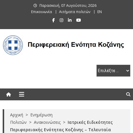
Skip
Παρασκευή, 07 Αυγούστου, 2026
to
Επικοινωνία
Αιτήματα πολιτών
EN
content
Περιφερειακή Ενότητα Κοζάνης
Αρχική
>
Ενημέρωση
Πολιτών
>
Ανακοινώσεις
>
Ιατρικές Ειδικότητες
Περιφερειακής Ενότητας Κοζάνης – Τελευταία