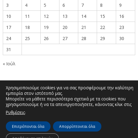
3
4
5
6
7
8
9
10
11
12
13
14
15
16
17
18
19
20
21
22
23
24
25
26
27
28
29
30
31
« Ιούλ
Χρησιμοποιούμε cookies για να σας προσφέρουμε την καλύτερη
εμπειρία στον ιστότοπό μας.
Μπορείτε να μάθετε περισσότερα σχετικά με τα cookies που
Δημοκρατίας 27, Κοζάνη 50100 | Τηλέφωνο:
χρησιμοποιούμε ή να τα απενεργοποιήσετε, κάνοντας κλικ στις
2461351590 | Email: info.kozani@pdm.gov.gr
.
Ρυθμίσεις
Επιτρέπονται όλα
Απορρίπτονται όλα
© Διεύθυνση Διαφάνειας & Ηλεκτρονικής Διακυβέρνησης | Περιφερειακή
Ενότητα Κοζάνης | 2026