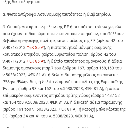
εξής δικαιολογητικά:
α. Φωτοαντίγραφο Αστυνομικής ταυτότητας ή διαβατηρίου,
β. Οι υπήκοοι κρατών-μελών της Ε.Ε ή οι υπήκοοι τρίτων χωρών
που έχουν τα δικαιώματα των κοινοτικών υπηκόων, υποβάλλουν
βεβαίωση εγγραφής πολίτη κράτους-μέλους της Ε.Ε (άρθρο 42 του
ν.4071/2012
ΦΕΚ 85 Α’
), ή πιστοποιητικό μόνιμης διαμονής
κοινοτικού υπηκόου (κάρτα Ευρωπαίου πολίτη, άρθρο 42 του
ν.4071/2012
ΦΕΚ 85 Α’
), ή δελτίο ταυτότητος ομογενούς, ή άδεια
διαμονής ομογενούς (παρ.7 του άρθρου 167, άρθρα 168,169 του
ν.5038/2023, ΦΕΚ 81 Α), ή δελτίο διαμονής μέλους οικογένειας
‘Έλληνα/Ελληνίδας, ή δελτίο διαμονής σε πολίτες της Ευρωπαϊκής
Ένωσης (άρθρα 93 και 162 του ν.5038/2023, ΦΕΚ 81 Α), ή άδεια
επί μακρόν διαμένοντος υπηκόου τρίτης χώρας (άρθρα 143,152
και 164 του ν.5038/2023, ΦΕΚ 81 Α), ή δεκαετή άδεια παραμονής
(άρθρο 161 του ν. 5038/2023, ΦΕΚ 81 Α), ή κατοχή μπλε κάρτας της
Ε.Ε. (άρθρα 34 και 41 του ν. 5038/2023, ΦΕΚ 81 Α),