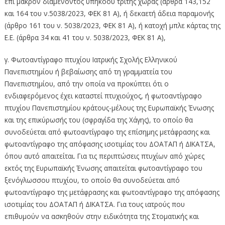
επί μακρόν διαμένοντος υπηκόου τρίτης χώρας (άρθρα 143,152
και 164 του ν.5038/2023, ΦΕΚ 81 Α), ή δεκαετή άδεια παραμονής
(άρθρο 161 του ν. 5038/2023, ΦΕΚ 81 Α), ή κατοχή μπλε κάρτας της
Ε.Ε. (άρθρα 34 και 41 του ν. 5038/2023, ΦΕΚ 81 Α),
γ. Φωτοαντίγραφο πτυχίου Ιατρικής Σχολής Ελληνικού
Πανεπιστημίου ή βεβαίωσης από τη γραμματεία του
Πανεπιστημίου, από την οποία να προκύπτει ότι ο
ενδιαφερόμενος έχει καταστεί πτυχιούχος, ή φωτοαντίγραφο
πτυχίου Πανεπιστημίου κράτους-μέλους της Ευρωπαϊκής Ένωσης
και της επικύρωσής του (σφραγίδα της Χάγης), το οποίο θα
συνοδεύεται από φωτοαντίγραφο της επίσημης μετάφρασης και
φωτοαντίγραφο της απόφασης ισοτιμίας του ΔΟΑΤΑΠ ή ΔΙΚΑΤΣΑ,
όπου αυτό απαιτείται. Για τις περιπτώσεις πτυχίων από χώρες
εκτός της Ευρωπαϊκής Ένωσης απαιτείται φωτοαντίγραφο του
ξενόγλωσσου πτυχίου, το οποίο θα συνοδεύεται από
φωτοαντίγραφο της μετάφρασης και φωτοαντίγραφο της απόφασης
ισοτιμίας του ΔΟΑΤΑΠ ή ΔΙΚΑΤΣΑ. Για τους ιατρούς που
επιθυμούν να ασκηθούν στην ειδικότητα της Στοματικής και