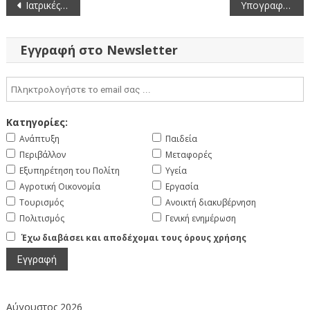
Πλοήγηση
Ιατρικές Ειδικότητες Περιφερειακής Ενότητας Κοζάνης – Τελευταία ενημέρωση 29-7-2025
Υπογραφή Προγραμματικής Σύμβασης για εγκατάσταση εξομοιωτή πυρκαγιάς στη Σχολή Πυροσβεστών Πτολεμαΐδας
άρθρων
Εγγραφή στο Newsletter
Κατηγορίες:
Ανάπτυξη
Παιδεία
Περιβάλλον
Μεταφορές
Εξυπηρέτηση του Πολίτη
Υγεία
Αγροτική Οικονομία
Εργασία
Τουρισμός
Ανοικτή διακυβέρνηση
Πολιτισμός
Γενική ενημέρωση
Έχω διαβάσει και αποδέχομαι τους όρους χρήσης
Αύγουστος 2026