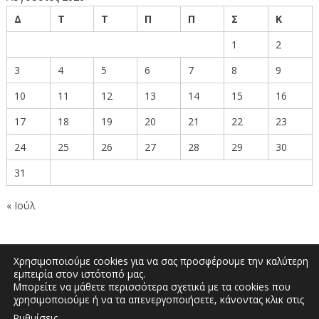
Δ
Τ
Τ
Π
Π
Σ
Κ
1
2
3
4
5
6
7
8
9
10
11
12
13
14
15
16
17
18
19
20
21
22
23
24
25
26
27
28
29
30
31
« Ιούλ
Χρησιμοποιούμε cookies για να σας προσφέρουμε την καλύτερη
εμπειρία στον ιστότοπό μας.
Μπορείτε να μάθετε περισσότερα σχετικά με τα cookies που
Δημοκρατίας 27, Κοζάνη 50100 | Τηλέφωνο:
χρησιμοποιούμε ή να τα απενεργοποιήσετε, κάνοντας κλικ στις
2461351590 | Email: info.kozani@pdm.gov.gr
.
Ρυθμίσεις