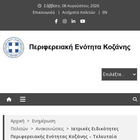
Skip
Σάββατο, 08 Αυγούστου, 2026
to
Επικοινωνία
Αιτήματα πολιτών
EN
content
Περιφερειακή Ενότητα Κοζάνης
Αρχική
>
Ενημέρωση
Πολιτών
>
Ανακοινώσεις
>
Ιατρικές Ειδικότητες
Περιφερειακής Ενότητας Κοζάνης – Τελευταία