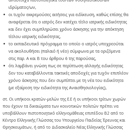
ιδρύματος/ων,
οι τυχόν εκκρεμούσες αιτήσεις για ειδίκευση, καθώς επίσης θα
αναφέρεται ότι ο ιατρός δεν κατέχει τίτλο ιατρικής ειδικότητας
και δεν έχει συμπληρώσει χρόνο άσκησης για την απόκτηση
τίτλου ιατρικής ειδικότητας,
το εκπαιδευτικό πρόγραμμα το οποίο ο ιατρός υποχρεούται
να ακολουθήσει (παλαιό ή νέο) σύμφωνα με τα οριζόμενα
στις παρ. Α και Β του άρθρου 6 της παρούσας,
ότι λαμβάνει γνώση πως σε περίπτωση αλλαγής ειδικότητας
δεν του καταβάλλονται τακτικές αποδοχές για τυχόν επιπλέον
χρόνο άσκησης που δεν συμπίπτει με τη νέα του ειδικότητα
(με εξαίρεση την ειδικότητα της Αναισθησιολογίας),
στ. Οι υπήκοοι κρατών-μελών της Ε.Ε ή οι υπήκοοι τρίτων χωρών
που έχουν τα δικαιώματα των κοινοτικών πολιτών πρέπει να
υποβάλλουν πιστοποιητικό ελληνομάθειας επιπέδου Β2 από το
Κέντρο Ελληνικής Γλώσσας του Υπουργείου Παιδείας Έρευνας και
Θρησκευμάτων, ή από το Διδασκαλείο Νέας Ελληνικής Γλώσσας