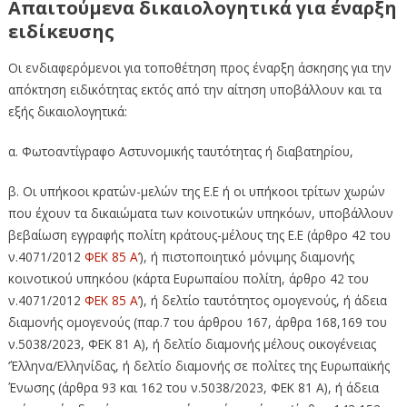
Απαιτούμενα δικαιολογητικά για έναρξη
ειδίκευσης
Οι ενδιαφερόμενοι για τοποθέτηση προς έναρξη άσκησης για την
απόκτηση ειδικότητας εκτός από την αίτηση υποβάλλουν και τα
εξής δικαιολογητικά:
α. Φωτοαντίγραφο Αστυνομικής ταυτότητας ή διαβατηρίου,
β. Οι υπήκοοι κρατών-μελών της Ε.Ε ή οι υπήκοοι τρίτων χωρών
που έχουν τα δικαιώματα των κοινοτικών υπηκόων, υποβάλλουν
βεβαίωση εγγραφής πολίτη κράτους-μέλους της Ε.Ε (άρθρο 42 του
ν.4071/2012
ΦΕΚ 85 Α’
), ή πιστοποιητικό μόνιμης διαμονής
κοινοτικού υπηκόου (κάρτα Ευρωπαίου πολίτη, άρθρο 42 του
ν.4071/2012
ΦΕΚ 85 Α’
), ή δελτίο ταυτότητος ομογενούς, ή άδεια
διαμονής ομογενούς (παρ.7 του άρθρου 167, άρθρα 168,169 του
ν.5038/2023, ΦΕΚ 81 Α), ή δελτίο διαμονής μέλους οικογένειας
‘Έλληνα/Ελληνίδας, ή δελτίο διαμονής σε πολίτες της Ευρωπαϊκής
Ένωσης (άρθρα 93 και 162 του ν.5038/2023, ΦΕΚ 81 Α), ή άδεια