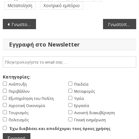
Μεταποίηση
Χοντρικό εμπόριο
Πλοήγηση
Γνωστοποίηση Λειτουργίας-Νέα “ΑΛΕΞΑΝΔΡΟΣ ΧΡΙΣΤΟΦΟΡΙΔΗΣ” Κατασκευή Εγχόρδων Μουσικών Οργάνων Και Εξαρτημάτων Μουσικών Οργάνων
Γνωστοποίηση Λειτουργία-Νέα “ΙΩΑΝΝΗΣ ΤΙΤΟΠΟΥΛΟΣ” Εργαστήριο μεταποίησης γούνας Δήμος Βοίου
άρθρων
Εγγραφή στο Newsletter
Κατηγορίες:
Ανάπτυξη
Παιδεία
Περιβάλλον
Μεταφορές
Εξυπηρέτηση του Πολίτη
Υγεία
Αγροτική Οικονομία
Εργασία
Τουρισμός
Ανοικτή διακυβέρνηση
Πολιτισμός
Γενική ενημέρωση
Έχω διαβάσει και αποδέχομαι τους όρους χρήσης