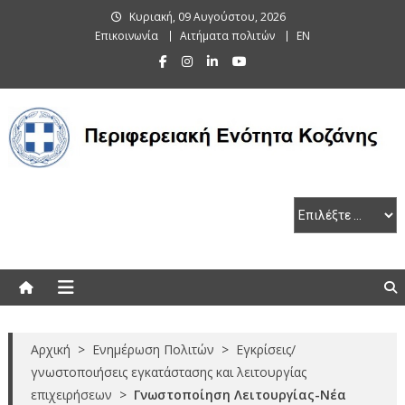
Skip
Κυριακή, 09 Αυγούστου, 2026
to
Επικοινωνία
Αιτήματα πολιτών
EN
content
Περιφερειακή Ενότητα Κοζάνης
Αρχική
>
Ενημέρωση Πολιτών
>
Εγκρίσεις/
γνωστοποιήσεις εγκατάστασης και λειτουργίας
επιχειρήσεων
>
Γνωστοποίηση Λειτουργίας-Νέα