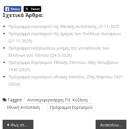
Σχετικά Άρθρα:
Πρόγραμμα εορτασμού της Εθνικής Αντίστασης 23-11-2025
Πρόγραμμα εορτασμού της ημέρας των Ενόπλων Δυνάμεων
(21-11-2025)
Πρόγραμμα εκδηλώσεων μνήμης της γενοκτονίας των
Ελλήνων του Πόντου (24-5-2026)
Πρόγραμμα Εορτασμού Εθνικής Επετείου 28ης Οκτωβρίου
1940 (2025)
Πρόγραμμα εορτασμού εθνικής επετείου 25ης Μαρτίου 1821
(2026)
Tagged
Αντιπεριφερειάρχης Π.Ε. Κοζάνης
Εθνική Αντίσταση
Πρόγραμμα Εορτασμού
Πλοήγηση
Φως στον δρόμο προς Σιάτιστα – Ένα έργο που αλλάζει τα δεδομένα!
Ανακοίνωση προκήρυξης θέσης Εθνικού Εμπειρογνώμονα στον Οργανισμό της Ε.Ε. για τη Συνεργασία στον Τομέα της Ποινικής Δικαιοσύνης (EUROJUST) (8-5-2026)