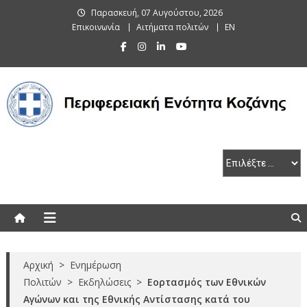
Skip
Παρασκευή, 07 Αυγούστου, 2026
to
Επικοινωνία
Αιτήματα πολιτών
EN
content
Περιφερειακή Ενότητα Κοζάνης
Αρχική
>
Ενημέρωση
Πολιτών
>
Εκδηλώσεις
>
Εορτασμός των Εθνικών
Αγώνων και της Εθνικής Αντίστασης κατά του