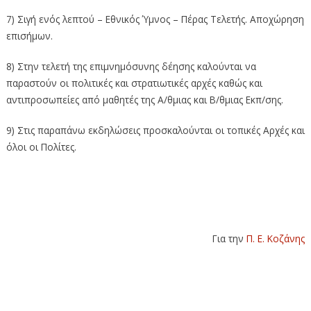
7) Σιγή ενός λεπτού – Εθνικός Ύμνος – Πέρας Τελετής. Αποχώρηση
επισήμων.
8) Στην τελετή της επιμνημόσυνης δέησης καλούνται να
παραστούν οι πολιτικές και στρατιωτικές αρχές καθώς και
αντιπροσωπείες από μαθητές της Α/θμιας και Β/θμιας Εκπ/σης.
9) Στις παραπάνω εκδηλώσεις προσκαλούνται οι τοπικές Αρχές και
όλοι οι Πολίτες.
Για την
Π. Ε. Κοζάνης
Εορτασμός των Εθνικών Αγώνων και της
Εθνικής Αντίστασης κατά του ναζισμού
και του φασισμού (9-5-2026)