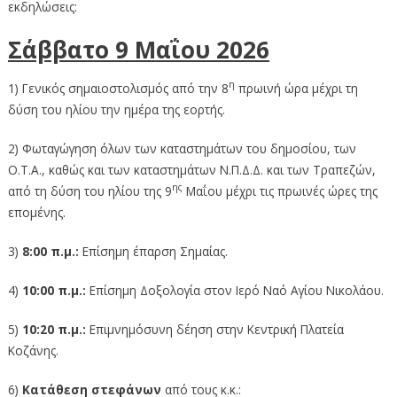
εκδηλώσεις:
Σάββατο 9 Μαΐου 2026
η
1) Γενικός σημαιοστολισμός από την 8
πρωινή ώρα μέχρι τη
δύση του ηλίου την ημέρα της εορτής.
2) Φωταγώγηση όλων των καταστημάτων του δημοσίου, των
Ο.Τ.Α., καθώς και των καταστημάτων Ν.Π.Δ.Δ. και των Τραπεζών,
ης
από τη δύση του ηλίου της 9
Μαΐου μέχρι τις πρωινές ώρες της
επομένης.
3)
8:00 π.μ.:
Επίσημη έπαρση Σημαίας.
4)
10:00 π.μ.:
Επίσημη Δοξολογία στον Ιερό Ναό Αγίου Νικολάου.
5)
10:20 π.μ.:
Επιμνημόσυνη δέηση στην Κεντρική Πλατεία
Κοζάνης.
6)
Κατάθεση στεφάνων
από τους κ.κ.: