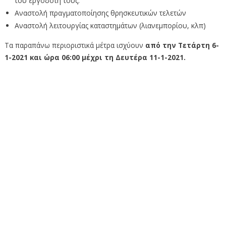
του εργοδότη τους.
Αναστολή πραγματοποίησης θρησκευτικών τελετών
Αναστολή λειτουργίας καταστημάτων (λιανεμπορίου, κλπ)
Τα παραπάνω περιοριστικά μέτρα ισχύουν
από την Τετάρτη 6-
1-2021 και ώρα 06:00 μέχρι τη Δευτέρα 11-1-2021.
Ενημέρωση πολιτών της Π.Ε. Κοζάνης της 9ης Ιανουαρίου
2021 για την πανδημία COVID-19
Ενημέρωση πολιτών της Π.Ε. Κοζάνης της 9ης Ιανουαρίου
2021 για την πανδημία COVID-19