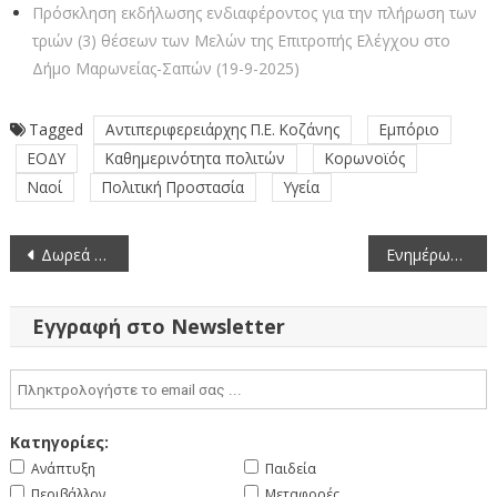
Πρόσκληση εκδήλωσης ενδιαφέροντος για την πλήρωση των
τριών (3) θέσεων των Μελών της Επιτροπής Ελέγχου στο
Δήμο Μαρωνείας-Σαπών (19-9-2025)
Tagged
Αντιπεριφερειάρχης Π.Ε. Κοζάνης
Εμπόριο
ΕΟΔΥ
Καθημερινότητα πολιτών
Κορωνοϊός
Ναοί
Πολιτική Προστασία
Υγεία
Πλοήγηση
Δωρεά βιβλίου από τον Γεώργιο Λαγογιάννη στην βιβλιοθήκη της Π.Ε. Κοζάνης
Ενημέρωση πολιτών της Π.Ε. Κοζάνης της 10ης Ιανουαρίου 2021 για την πανδημία COVID-19
άρθρων
Εγγραφή στο Newsletter
Κατηγορίες:
Ανάπτυξη
Παιδεία
Περιβάλλον
Μεταφορές