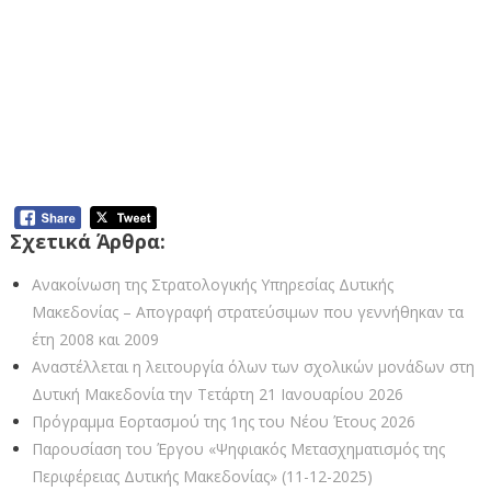
Η Συντονιστική Επιτροπή Ενημέρωσης της Π.Ε. Κοζάνης/ΠΔΜ για
την πανδημία COVID-19, στα πλαίσια της καθημερινής ενημέρωσης
των πολιτών αναφέρει τα εξής:
Η Συντονιστική Επιτροπή Ενημέρωσης της Π.Ε. Κοζάνης/ΠΔΜ για
την πανδημία COVID-19, στα πλαίσια της καθημερινής ενημέρωσης
των πολιτών αναφέρει τα εξής:
Σχετικά Άρθρα:
Ανακοίνωση της Στρατολογικής Υπηρεσίας Δυτικής
Μακεδονίας – Απογραφή στρατεύσιμων που γεννήθηκαν τα
έτη 2008 και 2009
Αναστέλλεται η λειτουργία όλων των σχολικών μονάδων στη
Δυτική Μακεδονία την Τετάρτη 21 Ιανουαρίου 2026
Πρόγραμμα Εορτασμού της 1ης του Νέου Έτους 2026
Παρουσίαση του Έργου «Ψηφιακός Μετασχηματισμός της
Περιφέρειας Δυτικής Μακεδονίας» (11-12-2025)