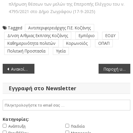
πλήρωση θέσεων των μελών της Επιτροπής Ελέγχου του ν.
4795/2021 στο Δήμο Ζωγράφου (17-9-2025)
Tagged
Αντιπεριφερειάρχης Π.Ε. Κοζάνης
Δ/νση Α/θμιας Εκπ/σης Κοζάνης
Εμπόριο
ΕΟΔΥ
Καθημερινότητα πολιτών
Κορωνοϊός
ΟΠΑΠ
Πολιτική Προστασία
Υγεία
Πλοήγηση
Ανακοίνωση κλήρωσης συγκρότησης Επιτροπής ΠΑΕ του έργου: «Αποκατάσταση εκτάκτων βλαβών χρονικής περιόδου 2018-2019 στο Επαρχιακό οδικό δίκτυο Περιφερειακής Ενότητας Κοζάνης»
Παροχή υπηρεσιών ετήσιας ασφάλισης 36 επιβατικών οχημάτων και μηχανημάτων έργου αρμοδιότητας της Δ/νσης Τεχνικών έργων της Περιφερειακής Ενότητας Κοζάνης και Δ/νσης Διοίκησης
άρθρων
Εγγραφή στο Newsletter
Κατηγορίες:
Ανάπτυξη
Παιδεία