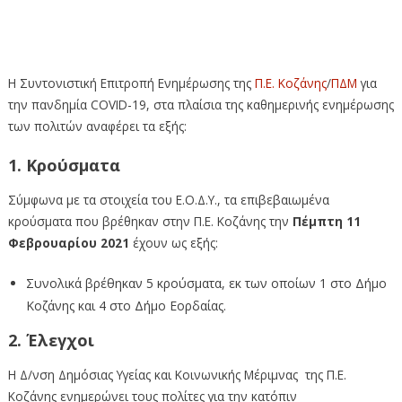
Ενημέρωση πολιτών της Π.Ε. Κοζάνης της 12ης
Φεβρουαρίου 2021 για την πανδημία COVID-19
Η Συντονιστική Επιτροπή Ενημέρωσης της
Π.Ε. Κοζάνης
/
ΠΔΜ
για
την πανδημία COVID-19, στα πλαίσια της καθημερινής ενημέρωσης
των πολιτών αναφέρει τα εξής:
1. Κρούσματα
Σύμφωνα με τα στοιχεία του Ε.Ο.Δ.Υ., τα επιβεβαιωμένα
κρούσματα που βρέθηκαν στην Π.Ε. Κοζάνης την
Πέμπτη 11
Φεβρουαρίου 2021
έχουν ως εξής:
Συνολικά βρέθηκαν 5 κρούσματα, εκ των οποίων 1 στο Δήμο
Κοζάνης και 4 στο Δήμο Εορδαίας.
2. Έλεγχοι
Η Δ/νση Δημόσιας Υγείας και Κοινωνικής Μέριμνας της Π.Ε.
Κοζάνης ενημερώνει τους πολίτες για την κατόπιν