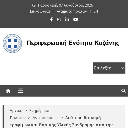
Skip
Παρασκευή, 07 Αυγούστου, 2026
to
Επικοινωνία
Αιτήματα πολιτών
EN
content
Περιφερειακή Ενότητα Κοζάνης
Αρχική
>
Ενημέρωση
Πολιτών
>
Ανακοινώσεις
>
Δεύτερη διανομή
τροφίμων και Βασικής Υλικής Συνδρομής από την