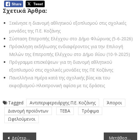
Σχετικά Άρθρα:
Ξεκίνησε η διανομή αθλητικού εξοπλισμού στις σχολικές
μονάδες της Π.Ε. Κοζάνης
Σύσταση Επιτροπής Ελέγχου στο Δήμο Φλώρινας (5-6-2026)
Πρόσκληση εκδήλωσης ενδιαφέροντος για την Επιλογή
Μελών της Επιτροπής Ελέγχου στο Δήμο Ιλίου (10-9-2025)
Πρόγραμμα επισκέψεων για τη διανομή αθλητικού
εξοπλισμού στις σχολικές μονάδες της ΠΕ Κοζάνης
Πανελλήνια Ημέρα κατά της σχολικής βίας και του
εκφοβισμού-Ηλεκτρονική αφίσα με τις δράσεις
Tagged
Αντιπεριφερειάρχης Π.Ε. Κοζάνης
Άποροι
Διανομή προϊόντων
ΤΕΒΑ
Τρόφιμα
Ωφελούμενοι
Πλοήγηση
Δεύτερη διανομή τροφίμων και Βασικής Υλικής Συνδρομής από την Π.Ε. Κοζάνης στα πλαίσια του Προγράμματος ΤΕΒΑ σε συνεργασία με τον Δήμο Σερβίων και τον Δήμο Βελβεντού (6-3-2020)
Μετάθεση καταληκτικής ημερομηνίας υποβολής προσφορών της παροχής υπηρεσιών ετήσιας ασφάλισης 39 επιβατικών οχημάτων και μηχανημάτων έργου αρμοδιότητας της Δ/νσης Τεχνικών έργων της Περιφερειακής Ενότητας Κοζάνης και Δ/νσης Διοίκησης προϋπολογισμού 8.700,00 €