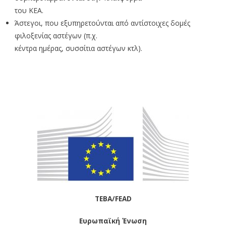
του ΚΕΑ.
Άστεγοι, που εξυπηρετούνται από αντίστοιχες δομές
φιλοξενίας αστέγων (π.χ.
κέντρα ημέρας, συσσίτια αστέγων κτλ).
ΤΕΒΑ/FEAD
Ευρωπαϊκή Ένωση