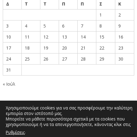
Δ
Τ
Τ
Π
Π
Σ
Κ
1
2
3
4
5
6
7
8
9
10
11
12
13
14
15
16
17
18
19
20
21
22
23
24
25
26
27
28
29
30
31
« Ιούλ
Χρησιμοποιούμε cookies για να σας προσφέρουμε την καλύτερη
εμπειρία στον ιστότοπό μας.
Μπορείτε να μάθετε περισσότερα σχετικά με τα cookies που
Δημοκρατίας 27, Κοζάνη 50100 | Τηλέφωνο:
χρησιμοποιούμε ή να τα απενεργοποιήσετε, κάνοντας κλικ στις
2461351590 | Email: info.kozani@pdm.gov.gr
.
Ρυθμίσεις