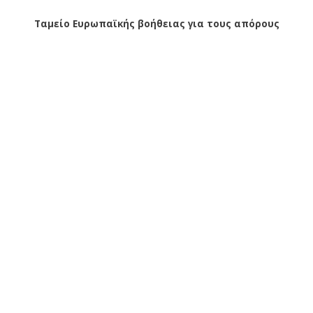
Ταμείο Ευρωπαϊκής βοήθειας για τους απόρους
Δεύτερη διανομή τροφίμων και Βασικής Υλικής Συνδρομής από
την Π.Ε. Κοζάνης στα πλαίσια του Προγράμματος ΤΕΒΑ σε
συνεργασία με τον Δήμο Κοζάνης (5-3-2020) – Δεύτερη διανομή
τροφίμων και Βασικής Υλικής Συνδρομής από την Π.Ε. Κοζάνης στα
πλαίσια του Προγράμματος ΤΕΒΑ σε συνεργασία με τον Δήμο
Κοζάνης (5-3-2020)