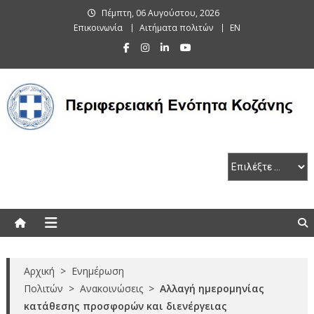
Skip
Πέμπτη, 06 Αυγούστου, 2026
to
Επικοινωνία
Αιτήματα πολιτών
EN
content
Περιφερειακή Ενότητα Κοζάνης
Αρχική
>
Ενημέρωση
Πολιτών
>
Ανακοινώσεις
>
Αλλαγή ημερομηνίας
κατάθεσης προσφορών και διενέργειας