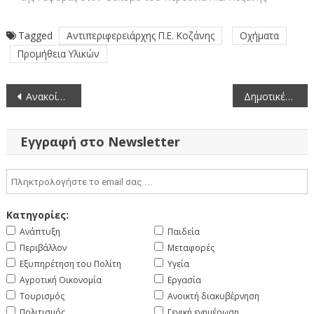
Tagged
Αντιπεριφερειάρχης Π.Ε. Κοζάνης
Οχήματα
Προμήθεια Υλικών
Πλοήγηση
Ανακοίνωση Προκήρυξης θέσης στο Ενιαίο Συμβούλιο Εξυγίανσης (SRB) (15-10-2018)
Δημοτικές και τοπικές κοινότητες της Περιφερειακής Ενότητας Κοζάνης όπου επιτρέπεται η άσκηση πλανόδιου εμπορίου
άρθρων
Εγγραφή στο Newsletter
Κατηγορίες:
Ανάπτυξη
Παιδεία
Περιβάλλον
Μεταφορές
Εξυπηρέτηση του Πολίτη
Υγεία
Αγροτική Οικονομία
Εργασία
Τουρισμός
Ανοικτή διακυβέρνηση
Πολιτισμός
Γενική ενημέρωση