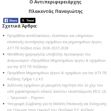
Ο Αντιπεριφερειάρχης
Πλακεντάς Παναγιώτης
Σχετικά Άρθρα:
Προμήθεια ανταλλακτικών, ελαστικών και υπηρεσιών
επισκευής-συντήρησης οχημάτων και μηχανημάτων έργου
ΔΤΥ ΠΕ Κοζάνη ετών 2026-2027-2028
Μετάθεση ημερομηνίας υποβολής προσφορών του
Διαγωνισμού «Προμήθεια Μηχανημάτων έργου & οχημάτων
για την ΔΤΕ ΠΕ Κοζάνης»
Προμήθεια Μηχανημάτων έργου & οχημάτων για την ΔΤΕ ΠΕ
Κοζάνης Τμήμα 1.2.4.5
Διέλευση οχημάτων με μειωμένη ταχύτητα στο 2ο χλμ. του
υπό χαρακτηρισμού οδικού Δικτύου «Διασταύρωση Εθ.Ο. (3)
– Τριγωνικό – Ρύμνιο»
Υπογραφή Σύμβασης για τη Μελέτη Επισκευής και Ενίσχυσης
της Γέφυρας στον Οικισμό του Περδίκκα Π.Ε. Κοζάνης