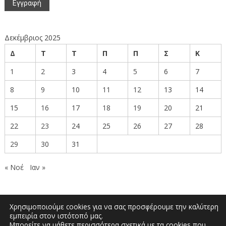
Δεκέμβριος 2025
Δ
Τ
Τ
Π
Π
Σ
Κ
1
2
3
4
5
6
7
8
9
10
11
12
13
14
15
16
17
18
19
20
21
22
23
24
25
26
27
28
29
30
31
« Νοέ
Ιαν »
Χρησιμοποιούμε cookies για να σας προσφέρουμε την καλύτερη
εμπειρία στον ιστότοπό μας.
Μπορείτε να μάθετε περισσότερα σχετικά με τα cookies που